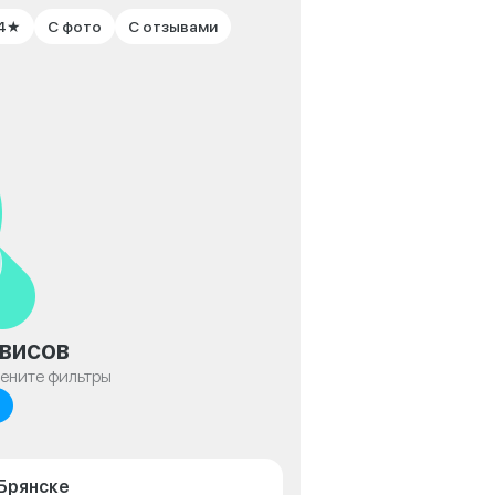
 4★
С фото
С отзывами
висов
мените фильтры
 Брянске