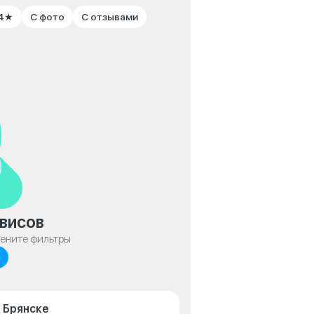
 4★
С фото
С отзывами
висов
мените фильтры
 Брянске