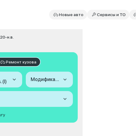
Новые авто
Сервисы и ТО
020-н.в.
Ремонт кузова
Модификация
 (I)
угу