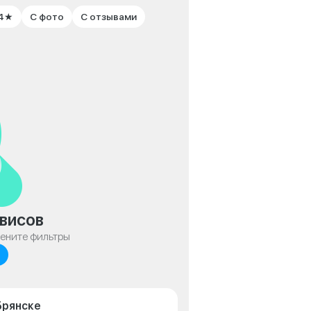
 4★
С фото
С отзывами
висов
мените фильтры
Брянске