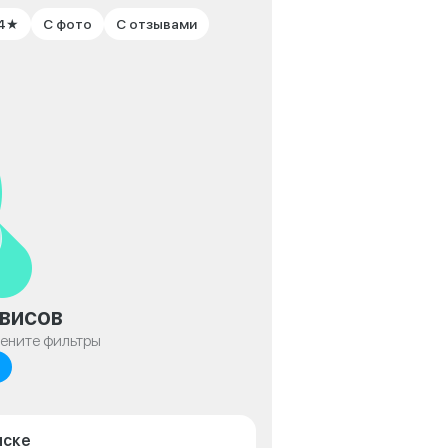
 4★
С фото
С отзывами
висов
мените фильтры
нске