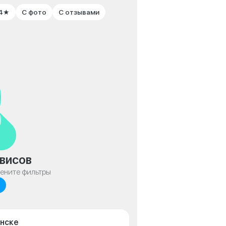
 4★
С фото
С отзывами
висов
мените фильтры
янске