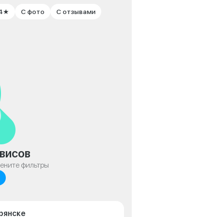
 4★
С фото
С отзывами
висов
мените фильтры
рянске