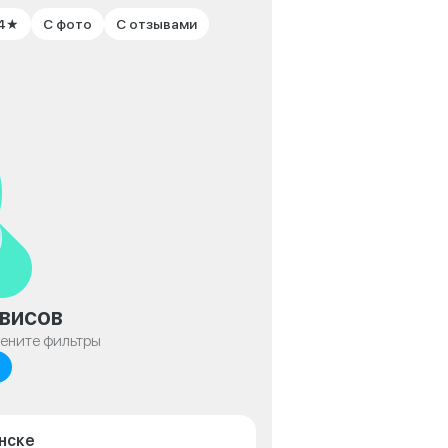
 4★
С фото
С отзывами
висов
мените фильтры
янске