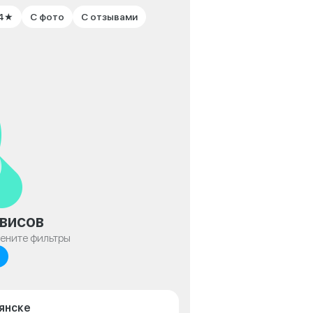
 4★
С фото
С отзывами
висов
мените фильтры
рянске