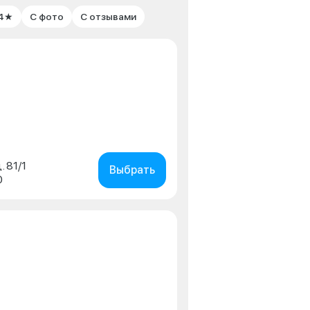
 4★
С фото
С отзывами
. 81/1
Выбрать
0