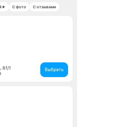
 4★
С фото
С отзывами
. 81/1
Выбрать
0