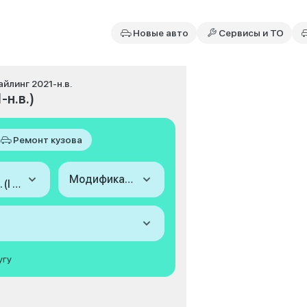
Новые авто
Сервисы и ТО
айлинг 2021-н.в.
-н.в.)
Ремонт кузова
Модификация
2021-н.в. (I Рестайлинг)
угу