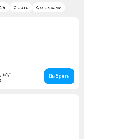
 4★
С фото
С отзывами
. 81/1
Выбрать
0