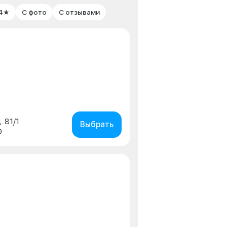
 4★
С фото
С отзывами
. 81/1
Выбрать
0