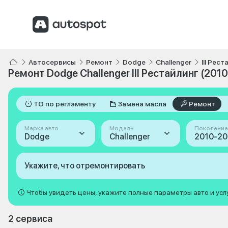
Автосервисы
Ремонт
Dodge
Challenger
III Рес
Ремонт Dodge Challenger III Рестайлинг (201
ТО по регламенту
Замена масла
Ремонт
Марка авто
Модель
Поколение
Dodge
Challenger
Укажите, что отремонтировать
Чтобы увидеть цены, укажите полные параметры авто и усл
2 сервиса