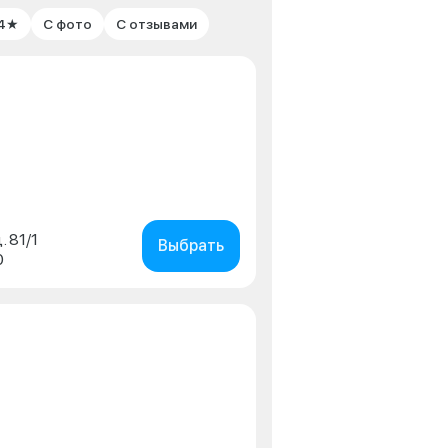
 4★
С фото
С отзывами
. 81/1
Выбрать
0