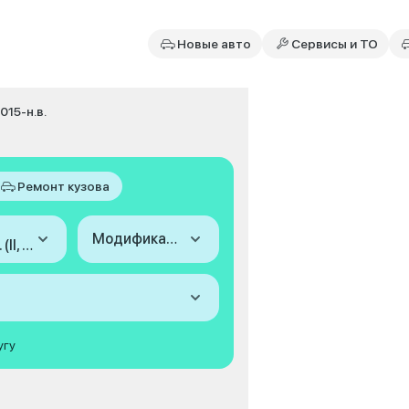
Новые авто
Сервисы и ТО
015-н.в.
Ремонт кузова
Модификация
2015-н.в. (II, рестайлинг)
угу