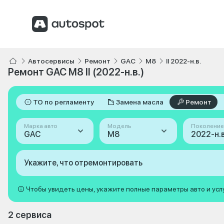
Автосервисы
Ремонт
GAC
M8
II 2022-н.в.
Ремонт GAC M8 II (2022-н.в.)
ТО по регламенту
Замена масла
Ремонт
Марка авто
Модель
Поколение
GAC
M8
2022-н.в. 
Укажите, что отремонтировать
Чтобы увидеть цены, укажите полные параметры авто и усл
2 сервиса