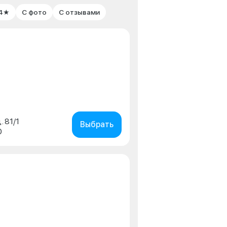
 4★
С фото
С отзывами
. 81/1
Выбрать
0