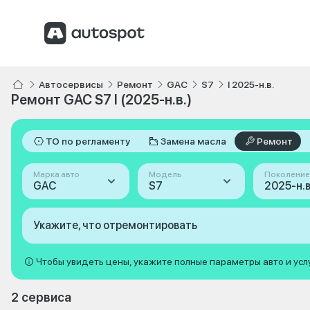
Автосервисы
Ремонт
GAC
S7
I 2025-н.в.
Ремонт GAC S7 I (2025-н.в.)
ТО по регламенту
Замена масла
Ремонт
Марка авто
Модель
Поколение
GAC
S7
2025-н.в.
Укажите, что отремонтировать
Чтобы увидеть цены, укажите полные параметры авто и усл
2 сервиса