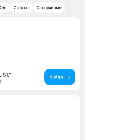
 4★
С фото
С отзывами
. 81/1
Выбрать
0