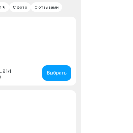
 4★
С фото
С отзывами
. 81/1
Выбрать
0