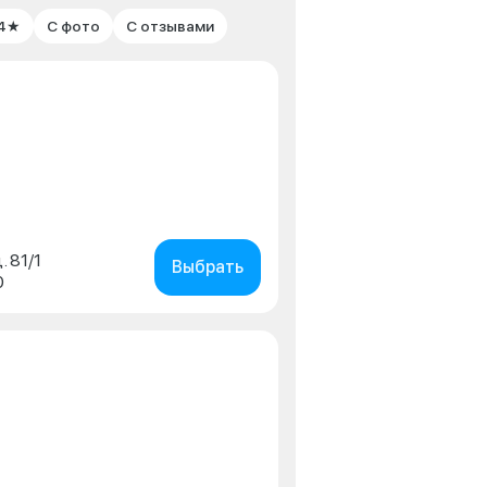
 4★
С фото
С отзывами
. 81/1
Выбрать
0