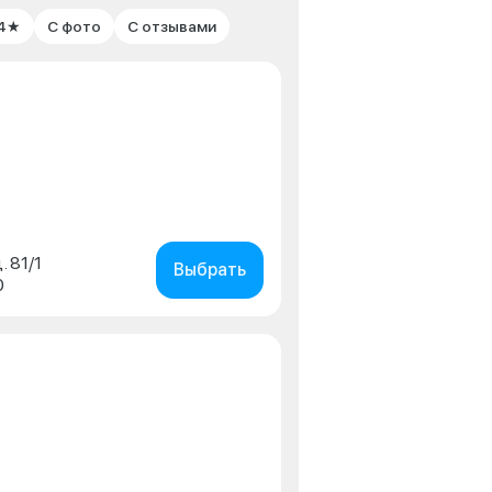
 4★
С фото
С отзывами
. 81/1
Выбрать
0