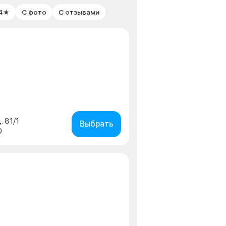
 4★
С фото
С отзывами
. 81/1
Выбрать
0