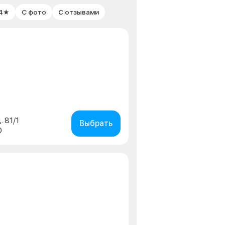
 4★
С фото
С отзывами
. 81/1
Выбрать
0