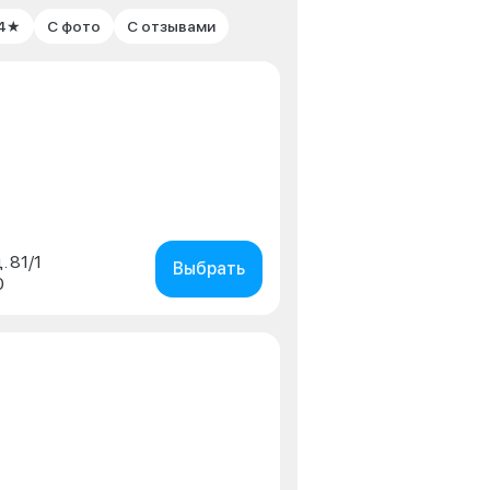
 4★
С фото
С отзывами
. 81/1
Выбрать
0