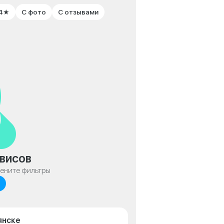
 4★
С фото
С отзывами
висов
мените фильтры
янске