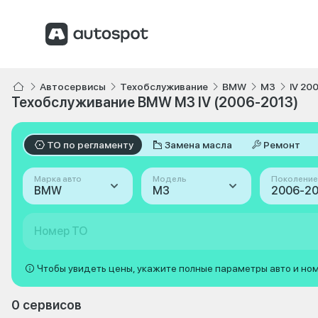
Автосервисы
Техобслуживание
BMW
M3
IV 20
Техобслуживание BMW M3 IV (2006-2013)
ТО по регламенту
Замена масла
Ремонт
Марка авто
Модель
Поколение
BMW
M3
Номер ТО
Чтобы увидеть цены, укажите полные параметры авто и но
0 сервисов