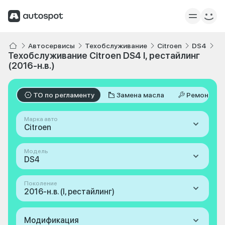
Автосервисы
Техобслуживание
Citroen
DS4
I,
Техобслуживание Citroen DS4 I, рестайлинг
(2016-н.в.)
ТО по регламенту
Замена масла
Ремонт
Марка авто
Citroen
Модель
DS4
Поколение
2016-н.в. (I, рестайлинг)
Модификация