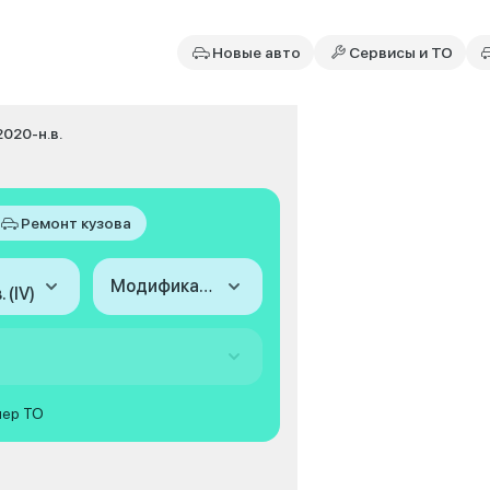
Новые авто
Сервисы и ТО
2020-н.в.
Ремонт кузова
Модификация
 (IV)
мер ТО