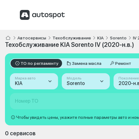
Автосервисы
Техобслуживание
KIA
Sorento
IV 
Техобслуживание KIA Sorento IV (2020-н.в.)
ТО по регламенту
Замена масла
Ремонт
Марка авто
Модель
Поколение
KIA
Sorento
2020-н.в.
Номер ТО
Чтобы увидеть цены, укажите полные параметры авто и но
0 сервисов