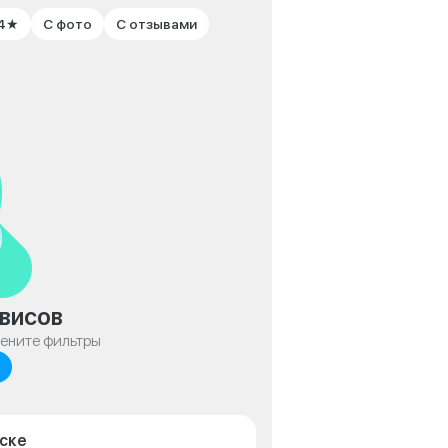
 4★
С фото
С отзывами
висов
мените фильтры
нске