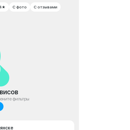
 4★
С фото
С отзывами
висов
мените фильтры
рянске