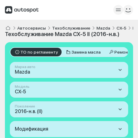
Автосервисы
Техобслуживание
Mazda
CX-5
II 
Техобслуживание Mazda CX-5 II (2016-н.в.)
ТО по регламенту
Замена масла
Ремонт
Марка авто
Mazda
Модель
CX-5
Поколение
2016-н.в. (II)
Модификация