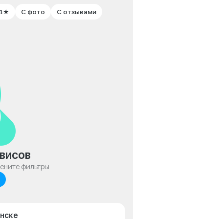
 4★
С фото
С отзывами
висов
мените фильтры
янске