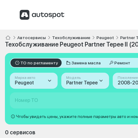
Автосервисы
Техобслуживание
Peugeot
Partner 
Техобслуживание Peugeot Partner Tepee II (2
ТО по регламенту
Замена масла
Ремонт
Марка авто
Модель
Поколение
Peugeot
Partner Tepee
Номер ТО
Чтобы увидеть цены, укажите полные параметры авто и но
0 сервисов