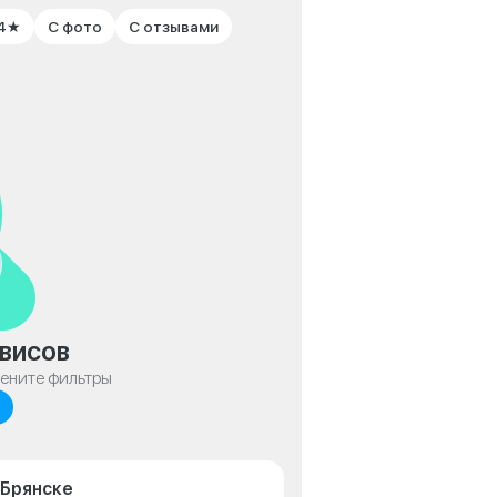
 4★
С фото
С отзывами
висов
мените фильтры
 Брянске