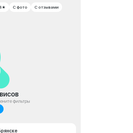
 4★
С фото
С отзывами
висов
мените фильтры
Брянске