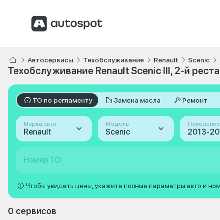
Автосервисы
Техобслуживание
Renault
Scenic
Техобслуживание Renault Scenic III, 2-й рест
ТО по регламенту
Замена масла
Ремонт
Марка авто
Модель
Поколение
Renault
Scenic
Номер ТО
Чтобы увидеть цены, укажите полные параметры авто и но
0 сервисов