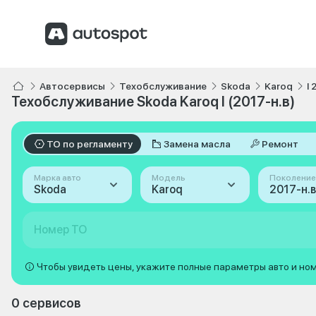
Автосервисы
Техобслуживание
Skoda
Karoq
I 
Техобслуживание Skoda Karoq I (2017-н.в)
ТО по регламенту
Замена масла
Ремонт
Марка авто
Модель
Поколение
Skoda
Karoq
2017-н.в 
Номер ТО
Чтобы увидеть цены, укажите полные параметры авто и но
0 сервисов