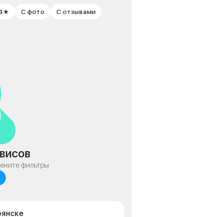
 4★
С фото
С отзывами
висов
мените фильтры
рянске