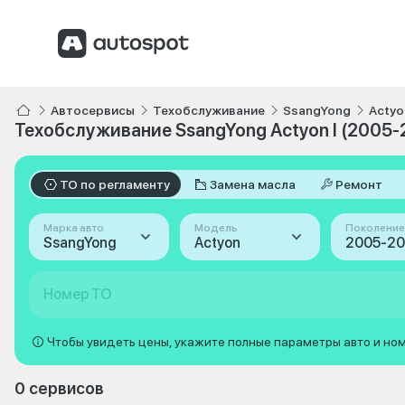
Автосервисы
Техобслуживание
SsangYong
Actyo
Техобслуживание SsangYong Actyon I (2005-
ТО по регламенту
Замена масла
Ремонт
Марка авто
Модель
Поколение
SsangYong
Actyon
2005-201
Номер ТО
Чтобы увидеть цены, укажите полные параметры авто и но
0 сервисов