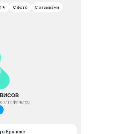
 4★
С фото
С отзывами
висов
мените фильтры
 в Брянске