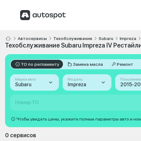
Автосервисы
Техобслуживание
Subaru
Impreza
Техобслуживание Subaru Impreza IV Рестайли
ТО по регламенту
Замена масла
Ремонт
Марка авто
Модель
Поколение
Subaru
Impreza
Номер ТО
Чтобы увидеть цены, укажите полные параметры авто и но
0 сервисов