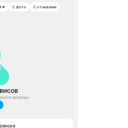
 4★
С фото
С отзывами
висов
мените фильтры
Брянске