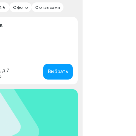
 4★
С фото
С отзывами
к
, д.7
Выбрать
0