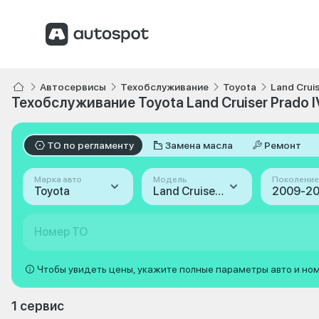
Автосервисы
Техобслуживание
Toyota
Land Crui
Техобслуживание Toyota Land Cruiser Prado 
ТО по регламенту
Замена масла
Ремонт
Марка авто
Модель
Поколение
Toyota
Land Cruiser Prado
Номер ТО
Чтобы увидеть цены, укажите полные параметры авто и но
1 сервис