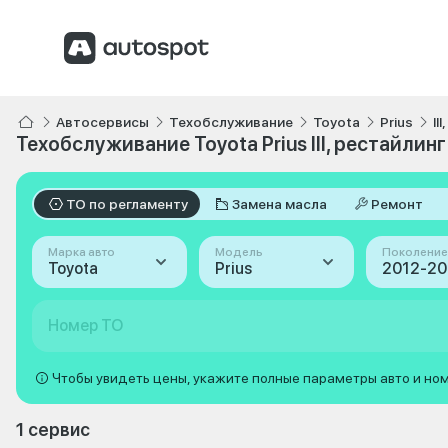
Автосервисы
Техобслуживание
Toyota
Prius
II
Техобслуживание Toyota Prius III, рестайлинг
ТО по регламенту
Замена масла
Ремонт
Марка авто
Модель
Поколение
Toyota
Prius
Номер ТО
Чтобы увидеть цены, укажите полные параметры авто и но
1 сервис