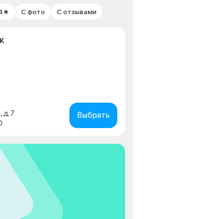
 4★
С фото
С отзывами
к
, д.7
Выбрать
0