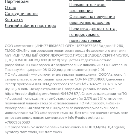
Партнёрам
Пользовательское
О нас
соглашение
Сотрудничество
Согласие на получение
Контакты
рекламных рассылок
Личный кабинет партнера
Политика для контента,
генерируемого
пользователями
ООО «Автоспот» (ИНН 7715936827 ОРГН 1127746774825 адрес 111250,
Г.МОСКВА, Внутригородская территория города федерального значения
МУНИЦИПАЛЬНЫЙ ОКРУГ ЛЕФОРТОВО, ПРОЕЗД ЗАВОДА СЕРП И МОЛОТ,
Д. 10, ПОМЕЩ. 41Н/9, ОКВЭД 62.0) осуществляет деятельность по
разработке ПО «Autospot» и предоставлению лицензий на ПО. Согласно
Приказу Минцифры от 08.10.22, вид деятельности (код): 2.01.
ПО «Autospot» — исключительные права принадлежат ООО "Автоспот":
свидетельство о регистрации программы ЭВМ № 2018618687, внесена в
Реестр программ для ЭВМ, реестровая запись № 28745 от 09.07.2025 г.
Функциональные характеристики Программы указаны по ссылке:
https://reestr.digital.gov.ru/reestr/3467687/
. Стоимость лицензии на ПО
«Autospot» определяется либо как процент (от 2,5% до 3%) от выручки,
полученной лицензиатом от использования ПО «Autospot», либо как
фиксированный платеж от 1100 рублей за каждого привлеченного с
использованием ПО «Autospot» клиента. Для точного расчета стоимости
отправьте заявку нашим менеджерам
info@autospot.ru
, тел.
+78003020583
ПО разработано с использованием технологий: PHP 8, MySQL 8, Angular,
Symfony framework, Yii2 framework.