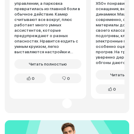
управлении, а парковка
X50+ понравился 
превратилась из главной боли в
оснащения, внешн
обычное действие. Камер
динамики. Машина
считывают все вокруг, плюс
современно, сало
работает много умных
материалы досто
ассистентов, которые
своего класса. Оч
предупреждают о разных
подогревы, клима
опасностях. Нравится ездить с
электронные помо
умным круизом, легко
особенно оценил
выставляются настройки и
прогрев. На трас
машина реально
уверенно держит 
притормаживает сама, когда
обгоны даются сп
Читать полностью
надо.
Расход топлива о
пределах 7,8-8,3 л
Читать пол
0
0
недостатков могу
жестковатую подв
0
крупных неровнос
небольшой топлив
Поломок не было,
регламентное обс
дилера.