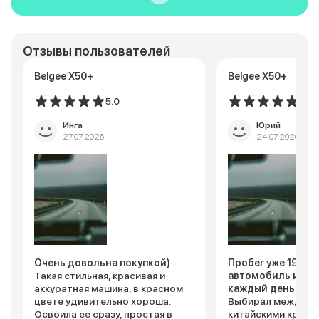
Отзывы пользователей
Belgee X50+
Belgee X50+
5.0
5.0
Инга
Юрий
27.07.2026
24.07.2026
Очень довольна покупкой)
Пробег уже 19 300
Такая стильная, красивая и
автомобиль испо
аккуратная машина, в красном
каждый день
цвете удивительно хороша.
Выбирал между н
Освоила ее сразу, простая в
китайскими кросс