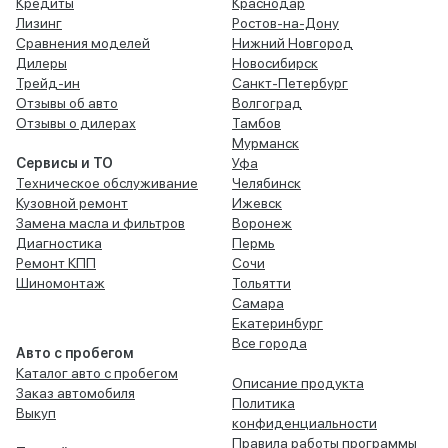
Кредиты
Краснодар
Лизинг
Ростов-на-Дону
Сравнения моделей
Нижний Новгород
Дилеры
Новосибирск
Трейд-ин
Санкт-Петербург
Отзывы об авто
Волгоград
Отзывы о дилерах
Тамбов
Мурманск
Сервисы и ТО
Уфа
Техническое обслуживание
Челябинск
Кузовной ремонт
Ижевск
Замена масла и фильтров
Воронеж
Диагностика
Пермь
Ремонт КПП
Сочи
Шиномонтаж
Тольятти
Самара
Екатеринбург
Все города
Авто с пробегом
Каталог авто с пробегом
Описание продукта
Заказ автомобиля
Политика
Выкуп
конфиденциальности
Правила работы программы