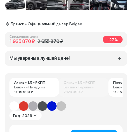
Брянск • Официальный дилер Belgee
Сниженная цена
-27%
1 935 870 ₽
2 655 870 ₽
Мы уверены в лучшей цене!
Актив • 1.5 • РКПП
Оникс • 1.5 • РКПП
Престиж • 
Бензин • Передний
Бензин • Передний
Бензин • П
1 619 990 ₽
2 129 990 ₽
1 935 870 
Год: 2026