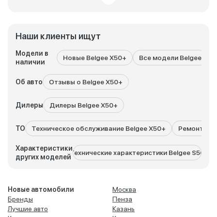
Наши клиенты ищут
Модели в
Новые Belgee X50+
Все модели Belgee
наличии
Об авто
Отзывы о Belgee X50+
Дилеры
Дилеры Belgee X50+
ТО
Техническое обслуживание Belgee X50+
Ремонт Bel
Характеристики
Технические характеристики Belgee S50
Техни
других моделей
Новые автомобили
Москва
Бренды
Пенза
Лучшие авто
Казань