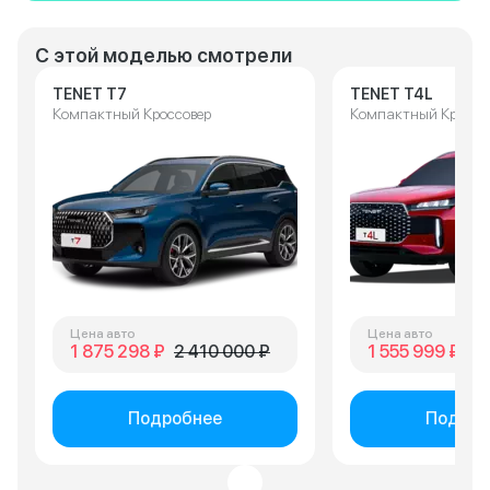
С этой моделью смотрели
TENET T7
TENET T4L
Компактный Кроссовер
Компактный Кроссо
Цена авто
Цена авто
1 875 298 ₽
2 410 000 ₽
1 555 999 ₽
2 
Подробнее
Подроб