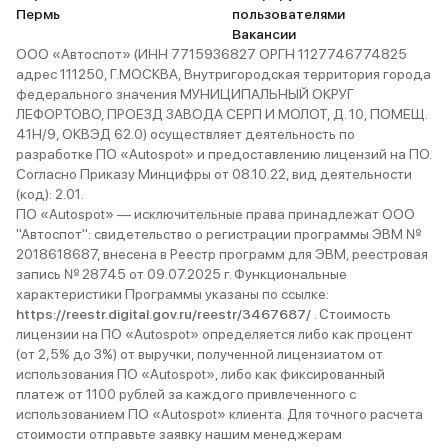
Пермь
пользователями
Вакансии
ООО «Автоспот» (ИНН 7715936827 ОРГН 1127746774825
адрес 111250, Г.МОСКВА, Внутригородская территория города
федерального значения МУНИЦИПАЛЬНЫЙ ОКРУГ
ЛЕФОРТОВО, ПРОЕЗД ЗАВОДА СЕРП И МОЛОТ, Д. 10, ПОМЕЩ.
41Н/9, ОКВЭД 62.0) осуществляет деятельность по
разработке ПО «Autospot» и предоставлению лицензий на ПО.
Согласно Приказу Минцифры от 08.10.22, вид деятельности
(код): 2.01.
ПО «Autospot» — исключительные права принадлежат ООО
"Автоспот": свидетельство о регистрации программы ЭВМ №
2018618687, внесена в Реестр программ для ЭВМ, реестровая
запись № 28745 от 09.07.2025 г. Функциональные
характеристики Программы указаны по ссылке:
https://reestr.digital.gov.ru/reestr/3467687/
. Стоимость
лицензии на ПО «Autospot» определяется либо как процент
(от 2,5% до 3%) от выручки, полученной лицензиатом от
использования ПО «Autospot», либо как фиксированный
платеж от 1100 рублей за каждого привлеченного с
использованием ПО «Autospot» клиента. Для точного расчета
стоимости отправьте заявку нашим менеджерам