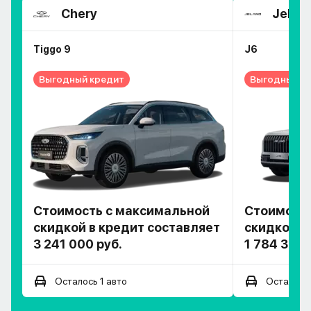
Chery
Jelan
Tiggo 9
J6
Выгодный кредит
Выгодный к
Стоимость с максимальной
Стоимость
скидкой в кредит составляет
скидкой в
3 241 000 руб.
1 784 300 
Осталось 1 авто
Осталось 