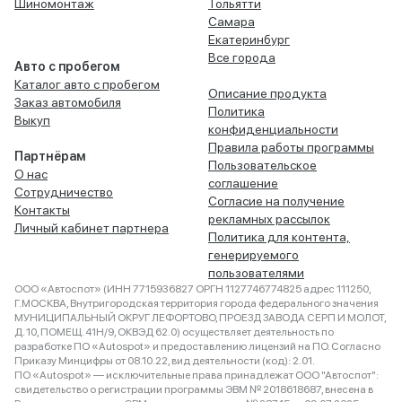
Шиномонтаж
Тольятти
Самара
Екатеринбург
Все города
Авто с пробегом
Каталог авто с пробегом
Описание продукта
Заказ автомобиля
Политика
Выкуп
конфиденциальности
Правила работы программы
Партнёрам
Пользовательское
О нас
соглашение
Сотрудничество
Согласие на получение
Контакты
рекламных рассылок
Личный кабинет партнера
Политика для контента,
генерируемого
пользователями
ООО «Автоспот» (ИНН 7715936827 ОРГН 1127746774825 адрес 111250,
Г.МОСКВА, Внутригородская территория города федерального значения
МУНИЦИПАЛЬНЫЙ ОКРУГ ЛЕФОРТОВО, ПРОЕЗД ЗАВОДА СЕРП И МОЛОТ,
Д. 10, ПОМЕЩ. 41Н/9, ОКВЭД 62.0) осуществляет деятельность по
разработке ПО «Autospot» и предоставлению лицензий на ПО. Согласно
Приказу Минцифры от 08.10.22, вид деятельности (код): 2.01.
ПО «Autospot» — исключительные права принадлежат ООО "Автоспот":
свидетельство о регистрации программы ЭВМ № 2018618687, внесена в