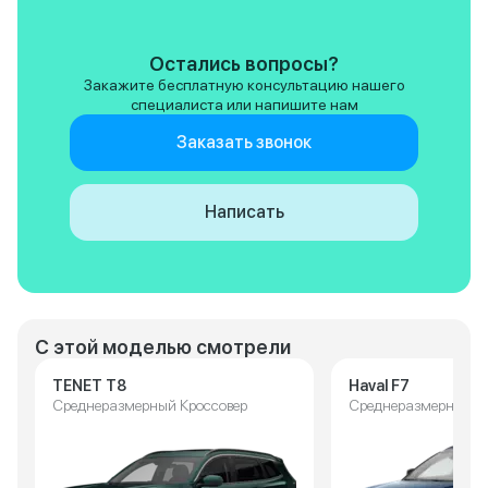
Недостатки? Ну куда без них.
Например, климат-контроль
удобнее было бы иметь
Остались вопросы?
физические кнопки. И расход в
Закажите бесплатную консультацию нашего
пробках иногда зашкаливает за
специалиста или напишите нам
14 литров. Но когда садишься за
руль и чувствуешь этот
Заказать звонок
комфорт... Стоит ли обращать
внимание на такие мелочи?
Однозначно рекомендую!
Написать
С этой моделью смотрели
TENET T8
Haval F7
Среднеразмерный Кроссовер
Среднеразмерный К