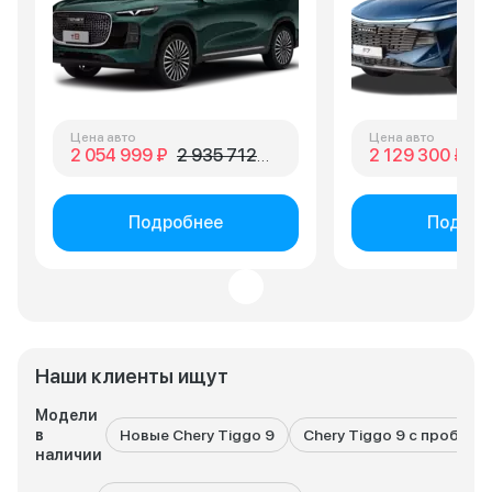
Цена авто
Цена авто
2 054 999 ₽
2 935 712 ₽
2 129 300 ₽
2 
Подробнее
Подроб
Наши клиенты ищут
Модели
в
Новые Chery Tiggo 9
Chery Tiggo 9 с пробего
наличии