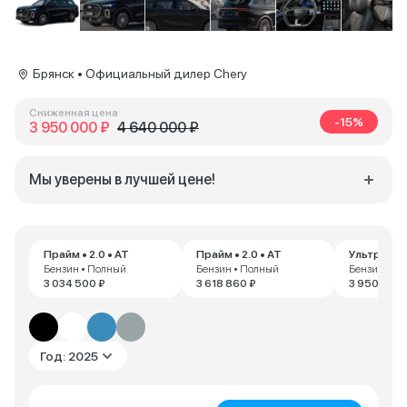
Брянск • Официальный дилер Chery
Сниженная цена
-15%
3 950 000 ₽
4 640 000 ₽
Мы уверены в лучшей цене!
Прайм • 2.0 • AT
Прайм • 2.0 • AT
Ультра • 2.
Бензин • Полный
Бензин • Полный
Бензин • П
3 034 500 ₽
3 618 860 ₽
3 950 000 
Год: 2025