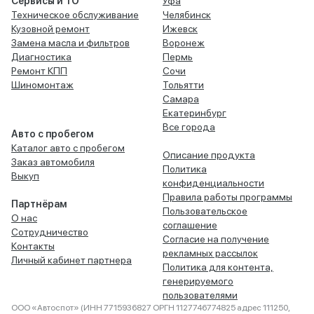
Сервисы и ТО
Уфа
Техническое обслуживание
Челябинск
Кузовной ремонт
Ижевск
Замена масла и фильтров
Воронеж
Диагностика
Пермь
Ремонт КПП
Сочи
Шиномонтаж
Тольятти
Самара
Екатеринбург
Все города
Авто с пробегом
Каталог авто с пробегом
Описание продукта
Заказ автомобиля
Политика
Выкуп
конфиденциальности
Правила работы программы
Партнёрам
Пользовательское
О нас
соглашение
Сотрудничество
Согласие на получение
Контакты
рекламных рассылок
Личный кабинет партнера
Политика для контента,
генерируемого
пользователями
ООО «Автоспот» (ИНН 7715936827 ОРГН 1127746774825 адрес 111250,