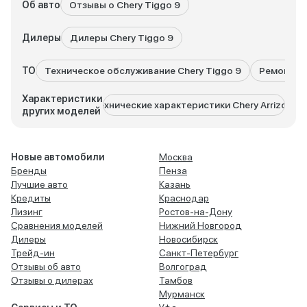
Об авто
Отзывы о Chery Tiggo 9
Дилеры
Дилеры Chery Tiggo 9
ТО
Техническое обслуживание Chery Tiggo 9
Ремонт Ch
Характеристики
Технические характеристики Chery Arrizo 8
Технич
других моделей
Новые автомобили
Москва
Бренды
Пенза
Лучшие авто
Казань
Кредиты
Краснодар
Лизинг
Ростов-на-Дону
Сравнения моделей
Нижний Новгород
Дилеры
Новосибирск
Трейд-ин
Санкт-Петербург
Отзывы об авто
Волгоград
Отзывы о дилерах
Тамбов
Мурманск