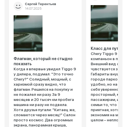
Сергей Терентьев
14.07.2025
Класс для путеше
Chery Tiggo 9 – м
Флагман, который не стыдно
компаньон в путеш
показать
Внешний вид соли
Когда я впервые увидел Tiggo 9
чувствуется заявк
у дилера, подумал: "Это точно
Габариты внушите
Chery?" Солидный, мощный, с
городе парковатьс
харизмой сразу видно, что
удобно, но на тр
флагман. Решился на покупку и
себя уверенно. Са
не пожалел ни разу. За 9
просторный, места
месяцев и 20 тысяч км пробега
пассажирам, и баг
машина ни разу не подвела.
семьи то, что нуж
Хотя друзья пугали: "Китаец же,
приятная, хотя ко
сломается через месяц!" Салон
экономия на матер
просто космос. Два огромных
целом – неплохо.
экрана, панорамная крыша,
качествам: подве