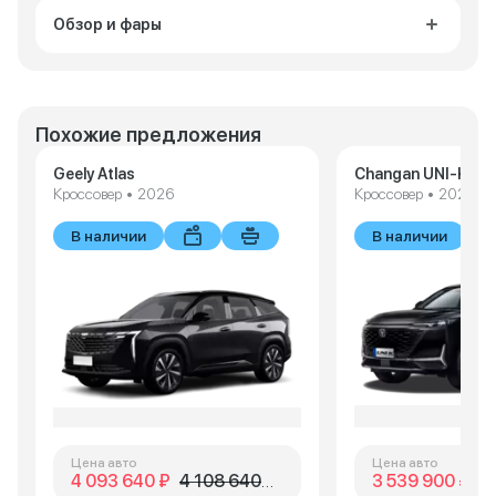
Обзор и фары
Похожие предложения
Geely Atlas
Changan UNI-K
Кроссовер • 2026
Кроссовер • 2024
В наличии
В наличии
Цена авто
Цена авто
4 093 640 ₽
4 108 640 ₽
3 539 900 ₽
4 