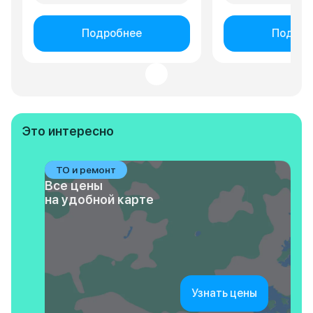
Подробнее
Подроб
Это интересно
ТО и ремонт
Все цены
на удобной карте
Узнать цены