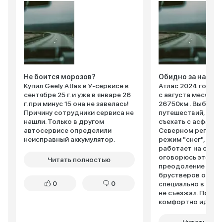
Не боится морозов?
Обидно за наш а
Купил Geely Atlas в У-сервисе в
Атлас 2024 года в
сентябре 25 г. и уже в январе 26
с августа месяца,
г. при минус 15 она не завелась!
26750км . Выбирал
Причину сотрудники сервиса не
путешествий, с в
нашли. Только в другом
съехать с асфальт
автосервисе определили
Северном регионе
неисправный аккумулятор.
режим "снег", впя
работает на отлич
оговорюсь это до 
Читать полностью
преодоление снеж
брустверов от гр
0
0
специально в сне
не съезжал. По тр
комфортно идёт, 
помощьник требу
привыкания. Чего не