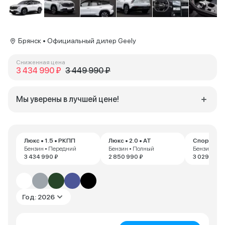
Брянск • Официальный дилер Geely
Сниженная цена
3 434 990 ₽
3 449 990 ₽
Мы уверены в лучшей цене!
Люкс • 1.5 • РКПП
Люкс • 2.0 • AT
Спорт • 2.0
Бензин • Передний
Бензин • Полный
Бензин • П
3 434 990 ₽
2 850 990 ₽
3 029 990 
Год: 2026