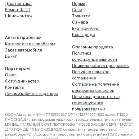
Диагностика
Пермь
Ремонт КПП
Сочи
Шиномонтаж
Тольятти
Самара
Екатеринбург
Все города
Авто с пробегом
Каталог авто с пробегом
Описание продукта
Заказ автомобиля
Политика
Выкуп
конфиденциальности
Правила работы программы
Партнёрам
Пользовательское
О нас
соглашение
Сотрудничество
Согласие на получение
Контакты
рекламных рассылок
Личный кабинет партнера
Политика для контента,
генерируемого
пользователями
ООО «Автоспот» (ИНН 7715936827 ОРГН 1127746774825 адрес 111250,
Г.МОСКВА, Внутригородская территория города федерального значения
МУНИЦИПАЛЬНЫЙ ОКРУГ ЛЕФОРТОВО, ПРОЕЗД ЗАВОДА СЕРП И МОЛОТ,
Д. 10, ПОМЕЩ. 41Н/9, ОКВЭД 62.0) осуществляет деятельность по
разработке ПО «Autospot» и предоставлению лицензий на ПО. Согласно