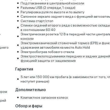
Подстаканники в центральной консоли
Разъемы USB (2 спереди, 1 сзади)
Регулировка руля по высоте и по вылету
Салонное зеркало заднего вида с функцией автозате
Система старт/стоп
Спинки сидений второго ряда с возможностью склады
в соотношении 60:40
о
Электрическая розетка 12 В в передней части централ
консоли
Электромеханический стояночный тормоз (EPB) и фун
днего
удержания автомобиля на месте Auto Hold
Электрообогрев лобового стекла
Электростеклоподъемники передних и задних дверей
функцией защиты от защемления
Гарантия
5 лет или 150 000 км пробега (в зависимости от того, ч
наступит раньше)
Дополнительно
тором
Компактное запасное колесо
ерей
Обзор и фары