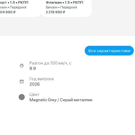
орт • 1.5 • РКПП
Флагман • 1.5 • РКПП
нзин • Передний
Бензин • Передний
304 990 ₽
2 219 990 ₽
Все характеристики
Разгон до 100 км/ч, с
8.9
Год выпуска
2026
Цвет
Magnetic Grey / Серый металлик