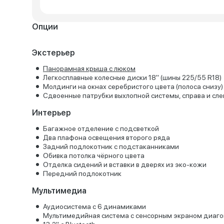
Опции
Экстерьер
Панорамная крыша с люком
Легкосплавные колесные диски 18" (шины 225/55 R18)
Молдинги на окнах серебристого цвета (полоса снизу)
Сдвоенные патрубки выхлопной системы, справа и сле
Интерьер
Багажное отделение с подсветкой
Два плафона освещения второго ряда
Задний подлокотник с подстаканниками
Обивка потолка чёрного цвета
Отделка сидений и вставки в дверях из эко-кожи
Передний подлокотник
Мультимедиа
Аудиосистема с 6 динамиками
Мультимедийная система с сенсорным экраном диаг