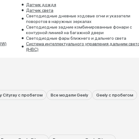
Датчик дождя
Датчик света
Светодиодные дневные ходовые огни и указатели
поворотов в наружных зеркалах
Светодиодные задние комбинированные фонари с
контурной линией на багажной двери
Светодиодные фары ближнего и дальнего света
OW)
Система интеллектуального управления дальним свет
(IHBC)
y Cityray с пробегом
Все модели Geely
Geely с пробегом