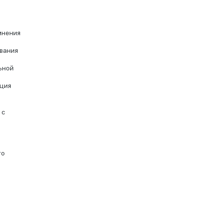
мнения
вания
ьной
кция
 с
то