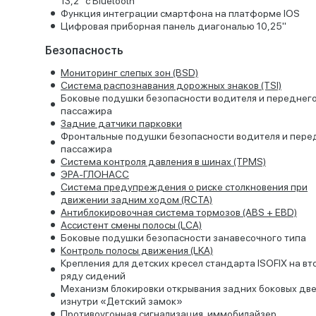
13,2" с Bluetooth
Функция интеграции смартфона на платформе IOS
Цифровая приборная панель диагональю 10,25"
Безопасность
Мониторинг слепых зон (BSD)
Система распознавания дорожных знаков (TSI)
Боковые подушки безопасности водителя и переднег
пассажира
Задние датчики парковки
Фронтальные подушки безопасности водителя и пере
пассажира
Система контроля давления в шинах (TPMS)
ЭРА-ГЛОНАСС
Cистема предупреждения о риске столкновения при
движении задним ходом (RCTA)
Антиблокировочная система тормозов (ABS + EBD)
Ассистент смены полосы (LCA)
Боковые подушки безопасности занавесочного типа
Контроль полосы движения (LKA)
Крепления для детских кресел стандарта ISOFIX на в
ряду сидений
Механизм блокировки открывания задних боковых дв
изнутри «Детский замок»
Противоугонная сигнализация, иммобилайзер