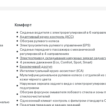
Комфорт
Сиденье водителя с электрорегулировкой в 6 направл
Адаптивный круиз-контроль (ACC)
Обогрев рулевого колеса
ва
Электроусилитель рулевого управления (EPS)
Сиденье переднего пассажира с механической
регулировкой в 4 направлениях
Электропривод складывания наружных зеркал заднег
4 режимa движения (Eco, Comfort, Sport, Smart)
Бесключевой доступ
Интеллектуальный круиз-ассистент (ICA)
Мультифункциональное рулевое колесо с отделкой из 
кожи чёрного цвета
Наружные зеркала заднего вида с электрорегулировк
подогревом
Обогрев форсунок омывателя лобового стекла и зоны 
стеклоочистителей
Однозонный климат-контроль с фильтром стандарта 
ональю
Подогрев передних и задних сидений