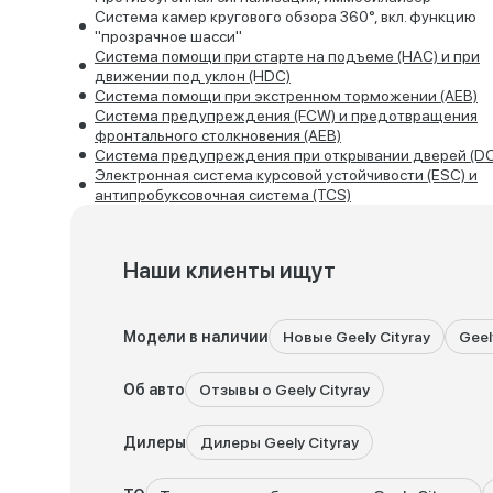
Система камер кругового обзора 360°, вкл. функцию
"прозрачное шасси"
Система помощи при старте на подъеме (HАC) и при
движении под уклон (HDC)
Система помощи при экстренном торможении (AEB)
Система предупреждения (FCW) и предотвращения
фронтального столкновения (AEB)
Система предупреждения при открывании дверей (D
Электронная система курсовой устойчивости (ESС) и
антипробуксовочная система (TCS)
Наши клиенты ищут
Модели в наличии
Новые Geely Cityray
Geel
Об авто
Отзывы о Geely Cityray
Дилеры
Дилеры Geely Cityray