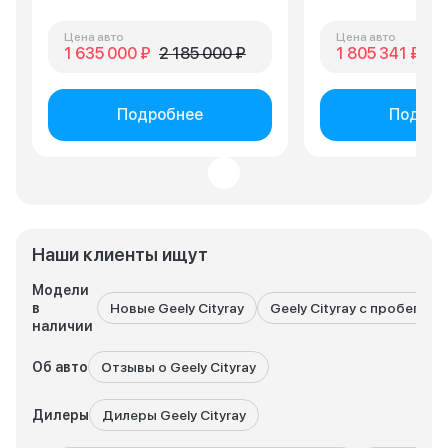
Цена авто
Цена авто
1 635 000 ₽
2 185 000 ₽
1 805 341 ₽
2 
Подробнее
Подроб
Наши клиенты ищут
Модели
в
Новые Geely Cityray
Geely Cityray с пробегом
наличии
Об авто
Отзывы о Geely Cityray
Дилеры
Дилеры Geely Cityray