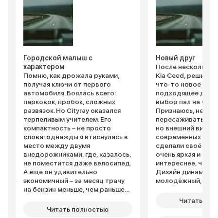
Городской малыш с
Новый друг
характером
После нескольких 
Помню, как дрожала руками,
Kia Ceed, решила
получая ключи от первого
что-то новое и бо
автомобиля. Боялась всего:
подходящее для г
парковок, пробок, сложных
выбор пал на Geely
развязок. Но Cityray оказался
Признаюсь, немно
терпеливым учителем. Его
пересаживаться на
компактность – не просто
но внешний вид и
слова: однажды я втиснулась в
современных техн
место между двумя
сделали своё дел
внедорожниками, где, казалось,
очень яркая и стил
не поместится даже велосипед.
интереснее, чем м
А еще он удивительно
Дизайн динамичны
экономичный – за месяц трачу
молодёжный, при
на бензин меньше, чем раньше
внимание. Внутри 
на такси. Внутри – неожиданно
современно: цифр
Читать пол
просторно: подруга, ростом
приборная панель
Читать полностью
под 180 см, ехала сзади и не
экран мультимедиа