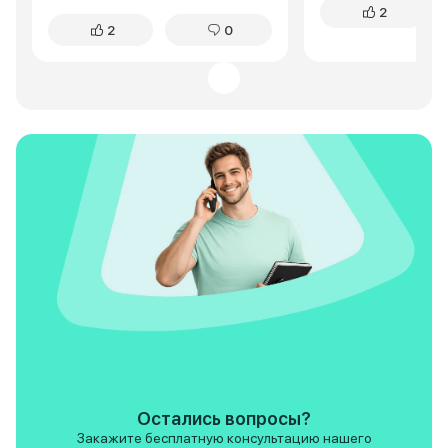
2
жаловалась. Жестковатая
кнопочек. Самое г
2
0
подвеска? Да, первые пару
меня это удобств
недель замечала, но потом
городе. Cityray ок
поняла: это плюс. Машина не
маневренным и юр
раскачивается на поворотах,
Двигатель хоть и 
чувствуешь каждую кочку, но
мощный, но для го
без тряски. За полтора года – ни
хватает за глаза. 
единой поломки. Если вы, как и я,
сугробам тоже пр
только начинаете водить –
проблем. По сравн
Cityray подарит уверенность.
посадка выше, что
очень нравится, т
видно дорогу. В о
Cityray отличный 
кроссовер. Я пока
довольна покупкой
Ceed конечно есть,
основном в лучшу
особенно по част
современного осн
Остались вопросы?
Закажите бесплатную консультацию нашего