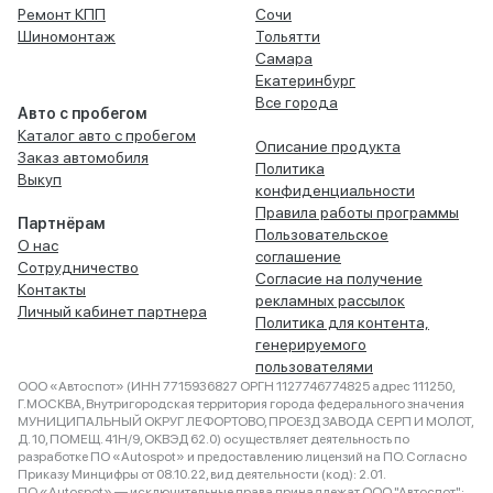
Ремонт КПП
Сочи
Шиномонтаж
Тольятти
Самара
Екатеринбург
Все города
Авто с пробегом
Каталог авто с пробегом
Описание продукта
Заказ автомобиля
Политика
Выкуп
конфиденциальности
Правила работы программы
Партнёрам
Пользовательское
О нас
соглашение
Сотрудничество
Согласие на получение
Контакты
рекламных рассылок
Личный кабинет партнера
Политика для контента,
генерируемого
пользователями
ООО «Автоспот» (ИНН 7715936827 ОРГН 1127746774825 адрес 111250,
Г.МОСКВА, Внутригородская территория города федерального значения
МУНИЦИПАЛЬНЫЙ ОКРУГ ЛЕФОРТОВО, ПРОЕЗД ЗАВОДА СЕРП И МОЛОТ,
Д. 10, ПОМЕЩ. 41Н/9, ОКВЭД 62.0) осуществляет деятельность по
разработке ПО «Autospot» и предоставлению лицензий на ПО. Согласно
Приказу Минцифры от 08.10.22, вид деятельности (код): 2.01.
ПО «Autospot» — исключительные права принадлежат ООО "Автоспот":