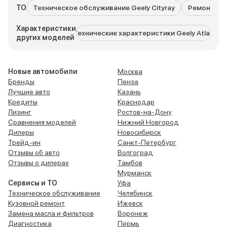
ТО
Техническое обслуживание Geely Cityray
Ремонт Gee
Характеристики
Технические характеристики Geely Atlas
Техниче
других моделей
Новые автомобили
Москва
Бренды
Пенза
Лучшие авто
Казань
Кредиты
Краснодар
Лизинг
Ростов-на-Дону
Сравнения моделей
Нижний Новгород
Дилеры
Новосибирск
Трейд-ин
Санкт-Петербург
Отзывы об авто
Волгоград
Отзывы о дилерах
Тамбов
Мурманск
Сервисы и ТО
Уфа
Техническое обслуживание
Челябинск
Кузовной ремонт
Ижевск
Замена масла и фильтров
Воронеж
Диагностика
Пермь