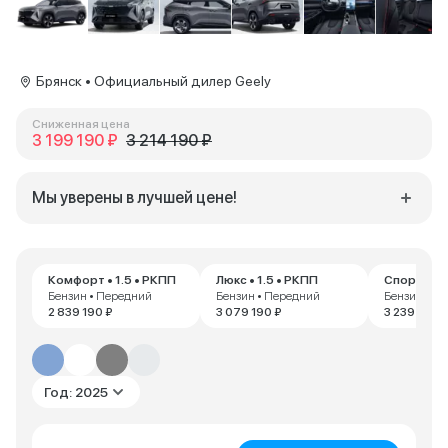
Брянск • Официальный дилер Geely
Сниженная цена
3 199 190 ₽
3 214 190 ₽
Мы уверены в лучшей цене!
Комфорт • 1.5 • РКПП
Люкс • 1.5 • РКПП
Спорт • 1.
Бензин • Передний
Бензин • Передний
Бензин • П
2 839 190 ₽
3 079 190 ₽
3 239 190 ₽
Год: 2025