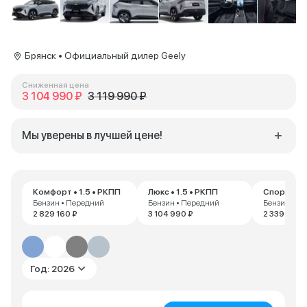
Брянск • Официальный дилер Geely
Сниженная цена
3 104 990 ₽
3 119 990 ₽
Мы уверены в лучшей цене!
Комфорт • 1.5 • РКПП
Люкс • 1.5 • РКПП
Спорт • 1.
Бензин • Передний
Бензин • Передний
Бензин • П
2 829 160 ₽
3 104 990 ₽
2 339 990 
Год: 2026