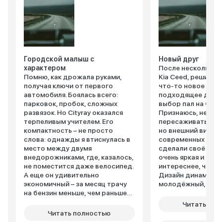
Городской малыш с
Новый друг
характером
После нескольких 
Помню, как дрожала руками,
Kia Ceed, решила
получая ключи от первого
что-то новое и бо
автомобиля. Боялась всего:
подходящее для г
парковок, пробок, сложных
выбор пал на Geely
развязок. Но Cityray оказался
Признаюсь, немно
терпеливым учителем. Его
пересаживаться на
компактность – не просто
но внешний вид и
слова: однажды я втиснулась в
современных техн
место между двумя
сделали своё дел
внедорожниками, где, казалось,
очень яркая и стил
не поместится даже велосипед.
интереснее, чем м
А еще он удивительно
Дизайн динамичны
экономичный – за месяц трачу
молодёжный, при
на бензин меньше, чем раньше
внимание. Внутри 
на такси. Внутри – неожиданно
современно: цифр
Читать пол
просторно: подруга, ростом
приборная панель
Читать полностью
под 180 см, ехала сзади и не
экран мультимедиа