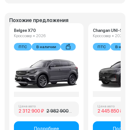
Похожие предложения
Belgee X70
Changan UNI-S
Кроссовер • 2026
Кроссовер • 2025
ПТС
В наличии
ПТС
В нали
Цена авто
Цена авто
2 312 900 ₽
2 982 900 ₽
2 445 850 ₽
3 
Подробнее
Подроб