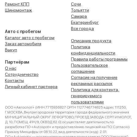
Ремонт КПП
Сочи
Шиномонтаж
Тольятти
Самара
Екатеринбург
Все города
Авто с пробегом
Каталог авто с пробегом
Описание продукта
Заказ автомобиля
Политика
Выкуп
конфиденциальности
Правила работы программы
Партнёрам
Пользовательское
О нас
соглашение
Сотрудничество
Согласие на получение
Контакты
рекламных рассылок
Личный кабинет партнера
Политика для контента,
генерируемого
пользователями
ООО «Автоспот» (ИНН 7715936827 ОРГН 1127746774825 адрес 111250,
Г.МОСКВА, Внутригородская территория города федерального значения
МУНИЦИПАЛЬНЫЙ ОКРУГ ЛЕФОРТОВО, ПРОЕЗД ЗАВОДА СЕРП И МОЛОТ,
Д. 10, ПОМЕЩ. 41Н/9, ОКВЭД 62.0) осуществляет деятельность по
разработке ПО «Autospot» и предоставлению лицензий на ПО. Согласно
Приказу Минцифры от 08.10.22, вид деятельности (код): 2.01.
ПО «Autospot» — исключительные права принадлежат ООО "Автоспот":