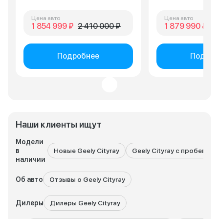
Цена авто
Цена авто
1 854 999 ₽
2 410 000 ₽
1 879 990 ₽
2 
Подробнее
Подроб
Наши клиенты ищут
Модели
в
Новые Geely Cityray
Geely Cityray с пробегом
наличии
Об авто
Отзывы о Geely Cityray
Дилеры
Дилеры Geely Cityray