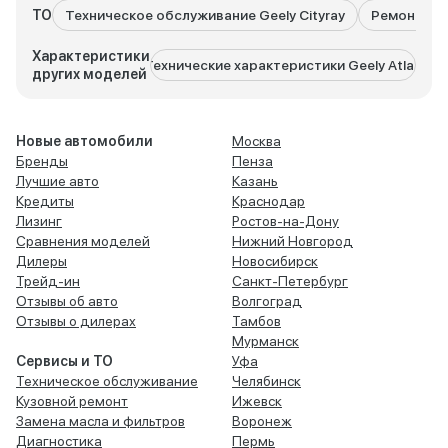
ТО
Техническое обслуживание Geely Cityray
Ремонт Gee
Характеристики
Технические характеристики Geely Atlas
Техниче
других моделей
Новые автомобили
Москва
Бренды
Пенза
Лучшие авто
Казань
Кредиты
Краснодар
Лизинг
Ростов-на-Дону
Сравнения моделей
Нижний Новгород
Дилеры
Новосибирск
Трейд-ин
Санкт-Петербург
Отзывы об авто
Волгоград
Отзывы о дилерах
Тамбов
Мурманск
Сервисы и ТО
Уфа
Техническое обслуживание
Челябинск
Кузовной ремонт
Ижевск
Замена масла и фильтров
Воронеж
Диагностика
Пермь