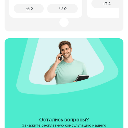
2
жаловалась. Жестковатая
кнопочек. Самое г
2
0
подвеска? Да, первые пару
меня это удобств
недель замечала, но потом
городе. Cityray ок
поняла: это плюс. Машина не
маневренным и юр
раскачивается на поворотах,
Двигатель хоть и 
чувствуешь каждую кочку, но
мощный, но для го
без тряски. За полтора года – ни
хватает за глаза. 
единой поломки. Если вы, как и я,
сугробам тоже пр
только начинаете водить –
проблем. По сравн
Cityray подарит уверенность.
посадка выше, что
очень нравится, т
видно дорогу. В о
Cityray отличный 
кроссовер. Я пока
довольна покупкой
Ceed конечно есть,
основном в лучшу
особенно по част
современного осн
Остались вопросы?
Закажите бесплатную консультацию нашего