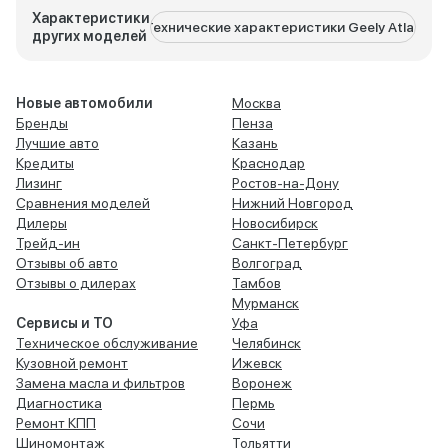
Характеристики
Технические характеристики Geely Atlas
Техниче
других моделей
Новые автомобили
Москва
Бренды
Пенза
Лучшие авто
Казань
Кредиты
Краснодар
Лизинг
Ростов-на-Дону
Сравнения моделей
Нижний Новгород
Дилеры
Новосибирск
Трейд-ин
Санкт-Петербург
Отзывы об авто
Волгоград
Отзывы о дилерах
Тамбов
Мурманск
Сервисы и ТО
Уфа
Техническое обслуживание
Челябинск
Кузовной ремонт
Ижевск
Замена масла и фильтров
Воронеж
Диагностика
Пермь
Ремонт КПП
Сочи
Шиномонтаж
Тольятти