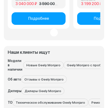
3 040 000 ₽
3 590 000 ₽
3 199 200 ₽
3 
Подробнее
Подроб
Наши клиенты ищут
Модели
в
Новые Geely Monjaro
Geely Monjaro с пробего
наличии
Об авто
Отзывы о Geely Monjaro
Дилеры
Дилеры Geely Monjaro
ТО
Техническое обслуживание Geely Monjaro
Ремонт Ge