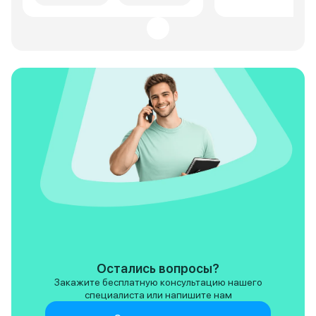
окислились провода,
хотите статус без
расположенные прямо под
это ваш выбор.
левой ногой водителя. Штатный
резиновый коврик устроен так,
что он не защищает это место и
снег и влага с обуви попадает
прямо на ковролин. Заключение:
случай не гарантийный, ремонт
за счет владельца. Требуется
заменить 2 жгута и клемник
между ними. Стоимость более
700 тыс.руб. Вариант:
соединение жгутов напрямую,
за 70 тыс.руб., но с частичной
потерей гарантии. Не могу
понять также это заключение
дилера и согласовано оно с
производителем? Неужели
создатели этого авто не могли
изменить местоположение
жгутов или предусмотреть
Остались вопросы?
гидроизоляцию? Наш климат
Закажите бесплатную консультацию нашего
предполагает зиму, снег и
специалиста или напишите нам
непогоду. Считаю, что это
недоработка конструкторов,