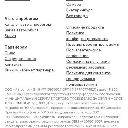
Самара
Екатеринбург
Все города
Авто с пробегом
Каталог авто с пробегом
Описание продукта
Заказ автомобиля
Политика
Выкуп
конфиденциальности
Правила работы программы
Партнёрам
Пользовательское
О нас
соглашение
Сотрудничество
Согласие на получение
Контакты
рекламных рассылок
Личный кабинет партнера
Политика для контента,
генерируемого
пользователями
ООО «Автоспот» (ИНН 7715936827 ОРГН 1127746774825 адрес 111250,
Г.МОСКВА, Внутригородская территория города федерального значения
МУНИЦИПАЛЬНЫЙ ОКРУГ ЛЕФОРТОВО, ПРОЕЗД ЗАВОДА СЕРП И МОЛОТ,
Д. 10, ПОМЕЩ. 41Н/9, ОКВЭД 62.0) осуществляет деятельность по
разработке ПО «Autospot» и предоставлению лицензий на ПО. Согласно
Приказу Минцифры от 08.10.22, вид деятельности (код): 2.01.
ПО «Autospot» — исключительные права принадлежат ООО "Автоспот":
свидетельство о регистрации программы ЭВМ № 2018618687, внесена в
Реестр программ для ЭВМ, реестровая запись № 28745 от 09.07.2025 г.