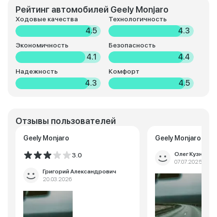
Рейтинг автомобилей Geely Monjaro
Ходовые качества
Технологичность
4.5
4.3
Экономичность
Безопасность
4.1
4.4
Надежность
Комфорт
4.3
4.5
Отзывы пользователей
Geely Monjaro
Geely Monjaro
Олег Кузнецов
3.0
07.07.2025
Григорий Александрович
20.03.2026