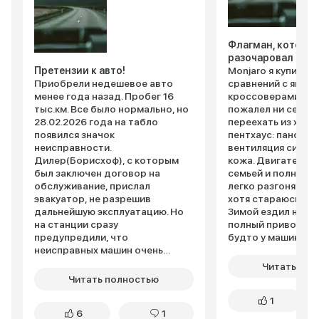
Флагман, который
разочаровал
Претензии к авто!
Monjaro я купил п
Приобрели недешевое авто
сравнений с япон
менее года назад. Пробег 16
кроссоверами. И з
тыс.км. Все было нормально, но
пожалел ни секунд
28.02.2026 года на табло
переехать из хрущ
появился значок
пентхаус: панорам
неисправности.
вентиляция сидени
Дилер(Борисхоф), с которым
кожа. Двигатель – 
был заключен договор на
семьей и полным 
обслуживание, прислал
легко разгоняюсь д
эвакуатор, не разрешив
хотя стараюсь так
дальнейшую эксплуатацию. Но
Зимой ездил на ры
на станции сразу
полный привод цеп
предупредили, что
будто у машины ко
неисправных машин очень
Да, около 12 литро
много и ранее, чем через 10
такого веса – нор
Читать пол
дней машиной заниматься не
сначала ворчала: 
Читать полностью
будут. Через 2 недели, после
большая?» Теперь
1
нескольких жалоб, машину
просит: «Давай на
6
1
осмотрели. Оказалось, что
поедем, там места