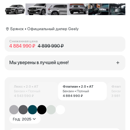
Брянск • Официальный дилер Geely
Сниженная цена
4 884 990 ₽
4 899 990 ₽
Мы уверены в лучшей цене!
Люкс • 2.0 • AT
Флагман • 2.0 • AT
Флагман • 
Бензин • Полный
Бензин • Полный
Бензин • П
4 543 590 ₽
4 884 990 ₽
3 981 470 
Год: 2025