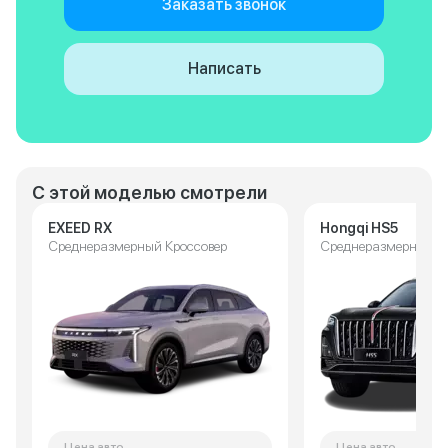
Заказать звонок
необходимо продумать
гидроизоляцию и переложить
жгуты по другому, избегая ног
Написать
водителя. Надо обязательно
улучшить обслуживание
автомашин, в первую очередь
гарантийных! Мы, думаю,
больше китайских автомашин
приобретать не будем!
С этой моделью смотрели
EXEED RX
Hongqi HS5
Среднеразмерный Кроссовер
Среднеразмерный К
Цена авто
Цена авто