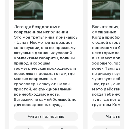
Легенда бездорожья в
Впечатления, кон
современном исполнении
смешанные
Это моя третья нива, признаюсь
Когда приобретал
- фанат. Несмотря на возраст
с одной стороны, 
конструкции, она по-прежнему
понимал что беру,
актуальна для наших условий.
некоторые вещи в
Компактные габариты, полный
вызывают вопросы
привод и хорошая
хорошего: проход
геометрическая проходимость
конёк. Там, где п
позволяют проезжать там, где
не рискнут сунутьс
многие современные
чувствует себя ка
кроссоверы спасуют. Салон
Лес, грязь, снег ей
простой, но функциональный,
И это действитель
все необходимое есть.
когда тебе нужно
Багажник не самый большой, но
туда где нет дорог
для повседневных нужд
грустном. Комфорт
хватает. Двигатель не самый
конечно не про "Н
мощный и экономичный, но
тесновато (особен
Читать полностью
Читать пол
надежный и
вибрации ощущаю
ремонтопригодный. Подвеска
телом. Подвеска 