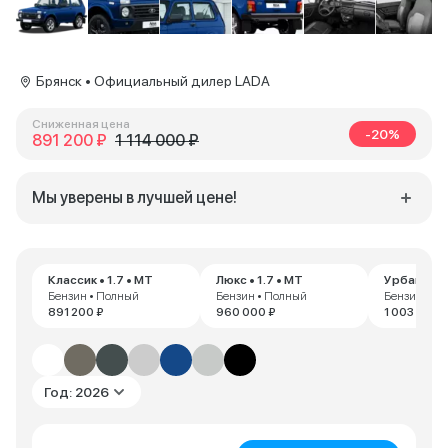
Брянск • Официальный дилер LADA
Сниженная цена
-20%
891 200 ₽
1 114 000 ₽
Мы уверены в лучшей цене!
Классик • 1.7 • MT
Люкс • 1.7 • MT
Урбан • 1.
Бензин • Полный
Бензин • Полный
Бензин • П
891 200 ₽
960 000 ₽
1 003 200 
Год: 2026