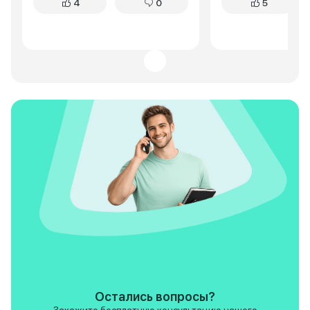
4
0
5
энергоемкая, неровности
каждая кочка отда
отрабатывает достойно. Для
позвоночнике. Эр
активного отдыха на природе –
привет из прошлог
отличный вариант.
какое-то угловато
нелогичное. Расх
тоже не радует, о
городу. А еще, буд
тому, что "Нива" 
постоянного внима
То тут подкрутить
подтянуть. Но есл
из нужного места,
хобби, чем пробле
Legend не про ко
престиж, это про
функциональность
возможность прое
другие не смогут. 
нужна рабочая ло
бездорожья, непр
ремонтопригодная
неплохой вариант.
не жалею о покупк
задачи она выполн
Остались вопросы?
отлично. И кстати 