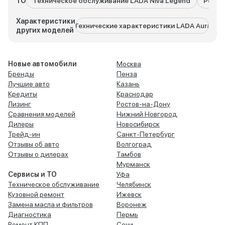
ТО
Техническое обслуживание LADA Niva Legend
Ремон
Характеристики
Технические характеристики LADA Aura
Техни
других моделей
Новые автомобили
Москва
Бренды
Пенза
Лучшие авто
Казань
Кредиты
Краснодар
Лизинг
Ростов-на-Дону
Сравнения моделей
Нижний Новгород
Дилеры
Новосибирск
Трейд-ин
Санкт-Петербург
Отзывы об авто
Волгоград
Отзывы о дилерах
Тамбов
Мурманск
Сервисы и ТО
Уфа
Техническое обслуживание
Челябинск
Кузовной ремонт
Ижевск
Замена масла и фильтров
Воронеж
Диагностика
Пермь
Ремонт КПП
Сочи