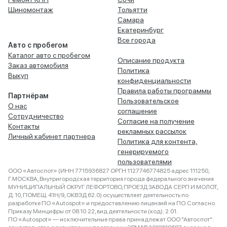
Шиномонтаж
Тольятти
Самара
Екатеринбург
Все города
Авто с пробегом
Каталог авто с пробегом
Описание продукта
Заказ автомобиля
Политика
Выкуп
конфиденциальности
Правила работы программы
Партнёрам
Пользовательское
О нас
соглашение
Сотрудничество
Согласие на получение
Контакты
рекламных рассылок
Личный кабинет партнера
Политика для контента,
генерируемого
пользователями
ООО «Автоспот» (ИНН 7715936827 ОРГН 1127746774825 адрес 111250,
Г.МОСКВА, Внутригородская территория города федерального значения
МУНИЦИПАЛЬНЫЙ ОКРУГ ЛЕФОРТОВО, ПРОЕЗД ЗАВОДА СЕРП И МОЛОТ,
Д. 10, ПОМЕЩ. 41Н/9, ОКВЭД 62.0) осуществляет деятельность по
разработке ПО «Autospot» и предоставлению лицензий на ПО. Согласно
Приказу Минцифры от 08.10.22, вид деятельности (код): 2.01.
ПО «Autospot» — исключительные права принадлежат ООО "Автоспот":