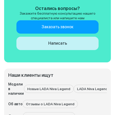
не жалею о покупк
задачи она выполн
Остались вопросы?
отлично. И кстати 
Закажите бесплатную консультацию нашего
дешевые и доступ
специалиста или напишите нам
огромный плюс!
Заказать звонок
Написать
Наши клиенты ищут
Модели
в
Новые LADA Niva Legend
LADA Niva Legend с 
наличии
Об авто
Отзывы о LADA Niva Legend