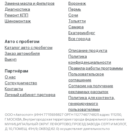
Замена масла и фильтров
Воронеж
Диагностика
Пермь
Ремонт КПП
Сочи
Шиномонтаж
Тольятти
Самара
Екатеринбург
Все города
Авто с пробегом
Каталог авто с пробегом
Описание продукта
Заказ автомобиля
Политика
Выкуп
конфиденциальности
Правила работы программы
Партнёрам
Пользовательское
О нас
соглашение
Сотрудничество
Согласие на получение
Контакты
рекламных рассылок
Личный кабинет партнера
Политика для контента,
генерируемого
пользователями
ООО «Автоспот» (ИНН 7715936827 ОРГН 1127746774825 адрес 111250,
Г.МОСКВА, Внутригородская территория города федерального значения
МУНИЦИПАЛЬНЫЙ ОКРУГ ЛЕФОРТОВО, ПРОЕЗД ЗАВОДА СЕРП И МОЛОТ,
Д. 10, ПОМЕЩ. 41Н/9, ОКВЭД 62.0) осуществляет деятельность по