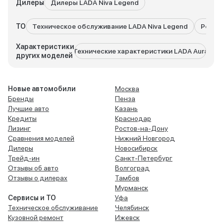
Дилеры
Дилеры LADA Niva Legend
ТО
Техническое обслуживание LADA Niva Legend
Ремон
Характеристики
Технические характеристики LADA Aura
Техни
других моделей
Новые автомобили
Москва
Бренды
Пенза
Лучшие авто
Казань
Кредиты
Краснодар
Лизинг
Ростов-на-Дону
Сравнения моделей
Нижний Новгород
Дилеры
Новосибирск
Трейд-ин
Санкт-Петербург
Отзывы об авто
Волгоград
Отзывы о дилерах
Тамбов
Мурманск
Сервисы и ТО
Уфа
Техническое обслуживание
Челябинск
Кузовной ремонт
Ижевск