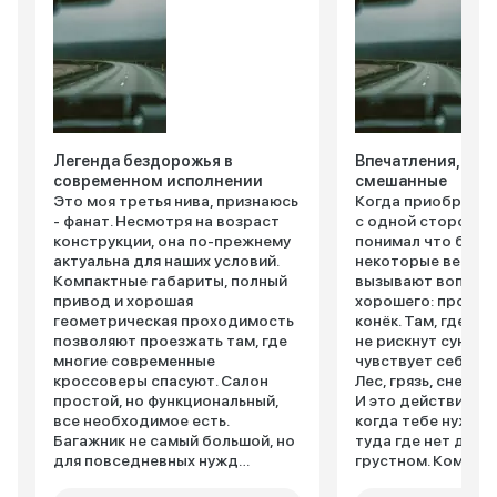
Легенда бездорожья в
Впечатления, кон
современном исполнении
смешанные
Это моя третья нива, признаюсь
Когда приобретал
- фанат. Несмотря на возраст
с одной стороны, 
конструкции, она по-прежнему
понимал что беру,
актуальна для наших условий.
некоторые вещи в
Компактные габариты, полный
вызывают вопросы
привод и хорошая
хорошего: проход
геометрическая проходимость
конёк. Там, где п
позволяют проезжать там, где
не рискнут сунутьс
многие современные
чувствует себя ка
кроссоверы спасуют. Салон
Лес, грязь, снег ей
простой, но функциональный,
И это действитель
все необходимое есть.
когда тебе нужно
Багажник не самый большой, но
туда где нет дорог
для повседневных нужд
грустном. Комфорт
хватает. Двигатель не самый
конечно не про "Н