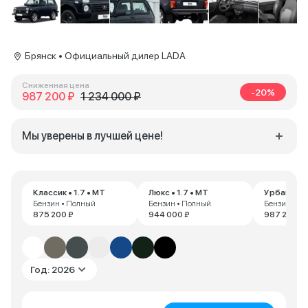
Брянск • Официальный дилер LADA
Сниженная цена
-20%
987 200 ₽
1 234 000 ₽
Мы уверены в лучшей цене!
Классик • 1.7 • MT
Люкс • 1.7 • MT
Урбан • 1.
Бензин • Полный
Бензин • Полный
Бензин • П
875 200 ₽
944 000 ₽
987 200 ₽
Год: 2026