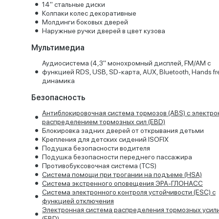
14'' стальные диски
Колпаки колес декоративные
Молдинги боковых дверей
Наружные ручки дверей в цвет кузова
Мультимедиа
Аудиосистема (4,3'' монохромный дисплей, FM/AM с
функцией RDS, USB, SD-карта, AUX, Bluetooth, Hands fre
динамика
Безопасность
Антиблокировочная система тормозов (ABS) с электр
распределением тормозных сил (EBD)
Блокировка задних дверей от открывания детьми
Крепления для детских сидений ISOFIX
Подушка безопасности водителя
Подушка безопасности переднего пассажира
Противобуксовочная система (TCS)
Система помощи при трогании на подъеме (HSА)
Система экстренного оповещения ЭРА-ГЛОНАСС
Система электронного контроля устойчивости (ESC) с
функцией отключения
Электронная система распределения тормозных усил
(EBD)