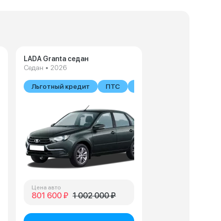
LADA Granta седан
Седан • 2026
В наличии
Льготный кредит
ПТС
В наличии
Цена авто
801 600 ₽
1 002 000 ₽