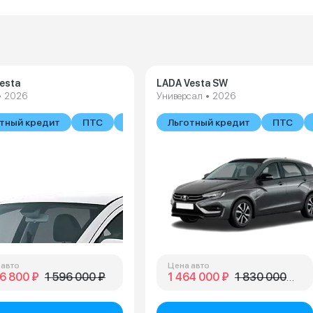
esta
LADA Vesta SW
• 2026
Универсал • 2026
тный кредит
ПТС
В наличии
Льготный кредит
ПТС
 авто
Цена авто
6 800 ₽
1 596 000 ₽
1 464 000 ₽
1 830 000 ₽