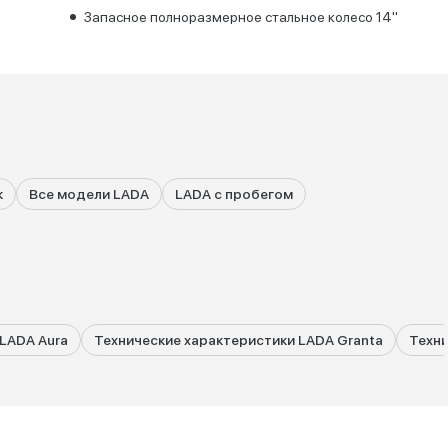
Запасное полноразмерное стальное колесо 14''
к
Все модели LADA
LADA с пробегом
LADA Aura
Технические характеристики LADA Granta
Техни