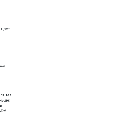
 цвет
ида
есяцев
ньше),
(в
LADA