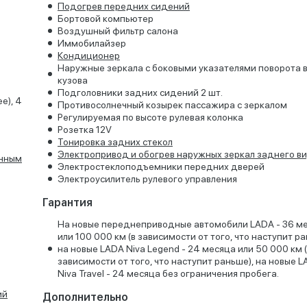
Подогрев передних сидений
Бортовой компьютер
Воздушный фильтр салона
Иммобилайзер
Кондиционер
Наружные зеркала с боковыми указателями поворота в
кузова
Подголовники задних сидений 2 шт.
e), 4
Противосолнечный козырек пассажира с зеркалом
Регулируемая по высоте рулевая колонка
Розетка 12V
Тонировка задних стекол
Электропривод и обогрев наружных зеркал заднего в
онным
Электростеклоподъемники передних дверей
Электроусилитель рулевого управления
Гарантия
На новые переднеприводные автомобили LADA - 36 м
или 100 000 км (в зависимости от того, что наступит ра
на новые LADA Niva Legend - 24 месяца или 50 000 км 
зависимости от того, что наступит раньше), на новые 
Niva Travel - 24 месяца без ограничения пробега.
ий
Дополнительно