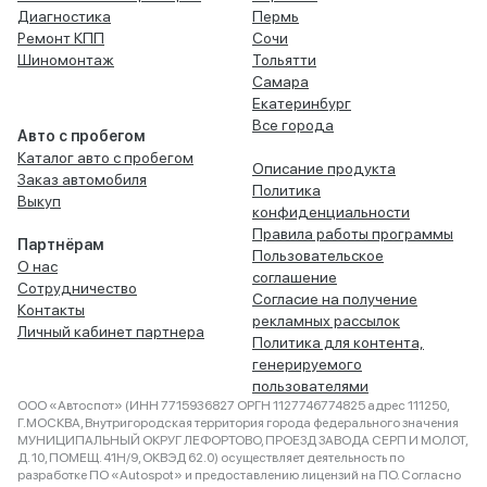
Диагностика
Пермь
Ремонт КПП
Сочи
Шиномонтаж
Тольятти
Самара
Екатеринбург
Все города
Авто с пробегом
Каталог авто с пробегом
Описание продукта
Заказ автомобиля
Политика
Выкуп
конфиденциальности
Правила работы программы
Партнёрам
Пользовательское
О нас
соглашение
Сотрудничество
Согласие на получение
Контакты
рекламных рассылок
Личный кабинет партнера
Политика для контента,
генерируемого
пользователями
ООО «Автоспот» (ИНН 7715936827 ОРГН 1127746774825 адрес 111250,
Г.МОСКВА, Внутригородская территория города федерального значения
МУНИЦИПАЛЬНЫЙ ОКРУГ ЛЕФОРТОВО, ПРОЕЗД ЗАВОДА СЕРП И МОЛОТ,
Д. 10, ПОМЕЩ. 41Н/9, ОКВЭД 62.0) осуществляет деятельность по
разработке ПО «Autospot» и предоставлению лицензий на ПО. Согласно