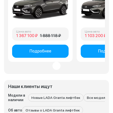
Цена авто
Цена авто
1 367 100 ₽
1 888 118 ₽
1 103 200 ₽
1 
Подробнее
Подроб
Наши клиенты ищут
Модели в
Новые LADA Granta лифтбек
Все модели LA
наличии
Об авто
Отзывы о LADA Granta лифтбек