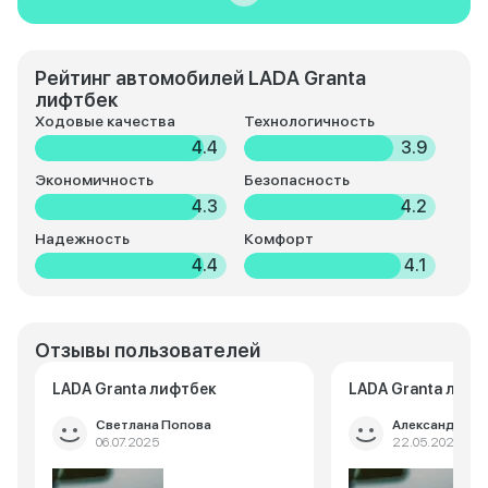
Рейтинг автомобилей LADA Granta
лифтбек
Ходовые качества
Технологичность
4.4
3.9
Экономичность
Безопасность
4.3
4.2
Надежность
Комфорт
4.4
4.1
Отзывы пользователей
LADA Granta лифтбек
LADA Granta лифт
Светлана Попова
Александр Ще
06.07.2025
22.05.2025