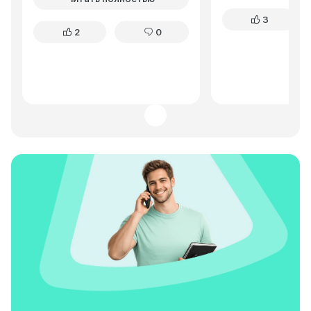
комфортно, неровности
приличная, пару р
3
отрабатывает хорошо. За
приходилось выби
2
0
время эксплуатации никаких
грязи после дождя
серьезных проблем не
Расход топлива у
возникало. Для повседневного
немаловажно при 
использования – отличный
поездках. Шумоиз
вариант по доступной цене.
оставляет желать 
это решается уст
дополнительных м
целом, Granta лиф
отличный бюджет
для рыбаков и лю
активного отдыха
нужен надежный и
вместительный ав
поездок на природ
задачи выполняет 