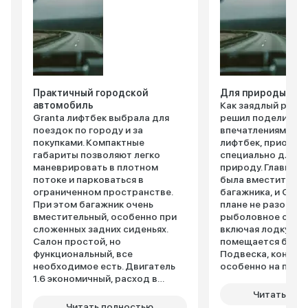
Практичный городской
Для природы сам
автомобиль
Как заядлый рыба
Granta лифтбек выбрала для
решил поделиться
поездок по городу и за
впечатлениями о L
покупками. Компактные
лифтбек, приобре
габариты позволяют легко
специально для вы
маневрировать в плотном
природу. Главным
потоке и парковаться в
была вместительн
ограниченном пространстве.
багажника, и Grant
При этом багажник очень
плане не разочаро
вместительный, особенно при
рыболовное снар
сложенных задних сиденьях.
включая лодку ПВХ
Салон простой, но
помещается без п
функциональный, все
Подвеска, конечно
необходимое есть. Двигатель
особенно на прос
1.6 экономичный, расход в
дорогах, но для т
городе около 8 литров.
вполне ожидаемо.
Читать пол
Подвеска настроена
проходимость вп
Читать полностью