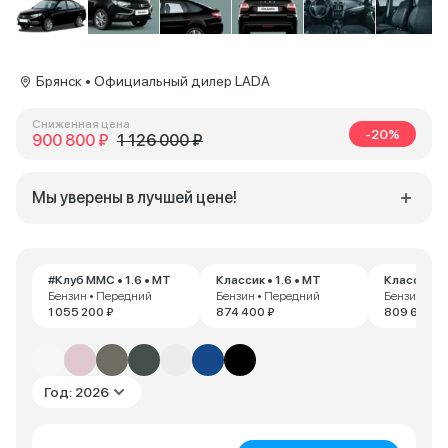
Брянск • Официальный дилер LADA
Сниженная цена
-20%
900 800 ₽
1 126 000 ₽
Мы уверены в лучшей цене!
#Клуб ММС • 1.6 • MT
Классик • 1.6 • MT
Классик • 
Бензин • Передний
Бензин • Передний
Бензин • П
1 055 200 ₽
874 400 ₽
809 600 ₽
Год: 2026