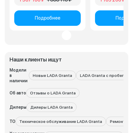
Подробнее
Подроб
Наши клиенты ищут
Модели
в
Новые LADA Granta
LADA Granta с пробегом
наличии
Об авто
Отзывы о LADA Granta
Дилеры
Дилеры LADA Granta
ТО
Техническое обслуживание LADA Granta
Ремонт LAD