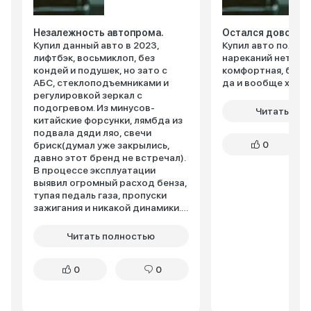
Незалежность автопрома.
Остался доволен
Купил данный авто в 2023,
Купил авто пол го
лифтбэк, восьмиклоп, без
нареканий нет, оч
кондей и подушек, но зато с
комфортная, бенз
АБС, стеклоподъемниками и
да и вообще хоро
регулировкой зеркал с
подогревом. Из минусов-
Читать пол
китайские форсунки, лямбда из
подвала дяди ляо, свечи
0
бриск(думал уже закрылись,
давно этот бренд не встречал).
В процессе эксплуатации
выявил огромный расход бенза,
тупая педаль газа, пропуски
зажигания и никакой динамики.
К дилеру обращался-ждать
месяц, подождал, приехал-
Читать полностью
диагностика платная, если не
обнаружим косяков. Причем чек
0
0
не горел, а отдавать деньги за
такой сервис-нууу такое. На
этом и закончилось общение с
дилером. В итоге-прошивка