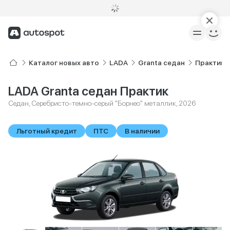
Каталог новых авто
LADA
Granta седан
Практик
LADA Granta седан Практик
Седан, Серебристо-темно-серый "Борнео" металлик, 2026
Льготный кредит
ПТС
В наличии