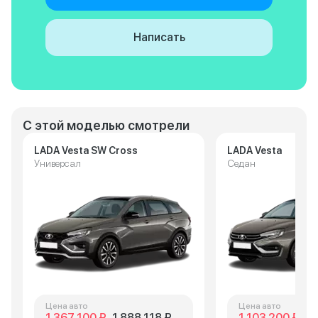
Написать
С этой моделью смотрели
LADA Vesta SW Cross
LADA Vesta
Универсал
Седан
Цена авто
Цена авто
1 367 100 ₽
1 888 118 ₽
1 103 200 ₽
1 