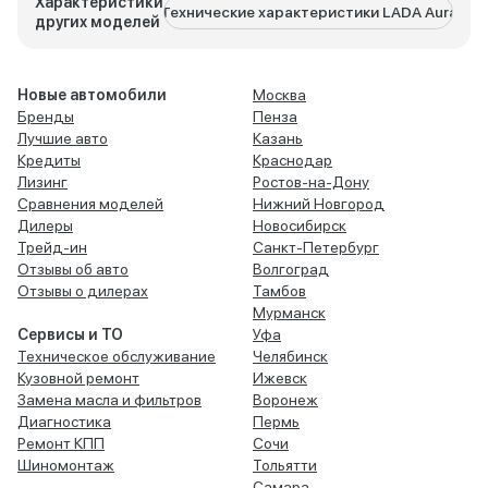
Характеристики
Технические характеристики LADA Aura
Техничес
других моделей
Новые автомобили
Москва
Бренды
Пенза
Лучшие авто
Казань
Кредиты
Краснодар
Лизинг
Ростов-на-Дону
Сравнения моделей
Нижний Новгород
Дилеры
Новосибирск
Трейд-ин
Санкт-Петербург
Отзывы об авто
Волгоград
Отзывы о дилерах
Тамбов
Мурманск
Сервисы и ТО
Уфа
Техническое обслуживание
Челябинск
Кузовной ремонт
Ижевск
Замена масла и фильтров
Воронеж
Диагностика
Пермь
Ремонт КПП
Сочи
Шиномонтаж
Тольятти
Самара