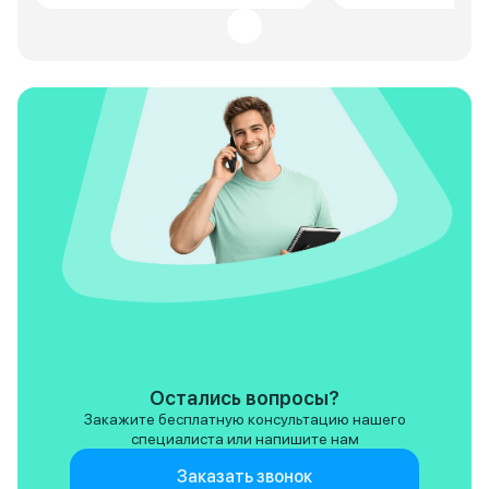
мотора, замена свечей и
форсунок на дека 7. Стало
гораздо лучше. И динамика
появилась, и расход снизился
литра на 3-4. Потом зимой стук
появился по езде по грунтовке-
просто подтянул рулевой
карданчик. С чем трудно
смириться-очень плохие
уплотнители окон. Натурально
болтаются в рамке. После
мойки постоянно подтеки воды
внутри салона. В целом, пойдет
для работы эта колымага, если
есть руки и понимание работы
этого инженерного чуда
Остались вопросы?
Закажите бесплатную консультацию нашего
специалиста или напишите нам
Заказать звонок