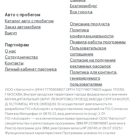
Екатеринбург
Все города
Авто с пробегом
Каталог авто с пробегом
Описание продукта
Заказ автомобиля
Политика
Выкуп
конфиденциальности
Правила работы программы
Партнёрам
Пользовательское
О нас
соглашение
Сотрудничество
Согласие на получение
Контакты
рекламных рассылок
Личный кабинет партнера
Политика для контента,
генерируемого
пользователями
ООО «Автоспот» (ИНН 7715936827 ОРГН 1127746774825 адрес 111250,
Г.МОСКВА, Внутригородская территория города федерального значения
МУНИЦИПАЛЬНЫЙ ОКРУГ ЛЕФОРТОВО, ПРОЕЗД ЗАВОДА СЕРП И МОЛОТ,
Д. 10, ПОМЕЩ. 41Н/9, ОКВЭД 62.0) осуществляет деятельность по
разработке ПО «Autospot» и предоставлению лицензий на ПО. Согласно
Приказу Минцифры от 08.10.22, вид деятельности (код): 2.01.
ПО «Autospot» — исключительные права принадлежат ООО "Автоспот":
свидетельство о регистрации программы ЭВМ № 2018618687, внесена в
Реестр программ для ЭВМ, реестровая запись № 28745 от 09.07.2025 г.
Функциональные характеристики Программы указаны по ссылке: