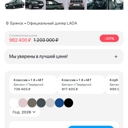
Брянск • Официальный дилер LADA
Сниженная цена
-20%
962 400 ₽
1 203 000 ₽
Мы уверены в лучшей цене!
Классик • 1.6 • MT
Классик • 1.6 • MT
Клуб • 1.6 
Бензин • Передний
Бензин • Передний
Бензин • П
736 400 ₽
817 400 ₽
995 000 ₽
Год: 2026