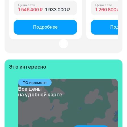
Цена авто
Цена авто
1 546 400 ₽
1 933 000 ₽
1 260 800 ₽
1 
Подробнее
Подроб
Это интересно
ТО и ремонт
Все цены
на удобной карте