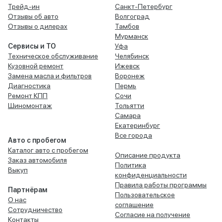
Трейд-ин
Санкт-Петербург
Отзывы об авто
Волгоград
Отзывы о дилерах
Тамбов
Мурманск
Сервисы и ТО
Уфа
Техническое обслуживание
Челябинск
Кузовной ремонт
Ижевск
Замена масла и фильтров
Воронеж
Диагностика
Пермь
Ремонт КПП
Сочи
Шиномонтаж
Тольятти
Самара
Екатеринбург
Все города
Авто с пробегом
Каталог авто с пробегом
Описание продукта
Заказ автомобиля
Политика
Выкуп
конфиденциальности
Правила работы программы
Партнёрам
Пользовательское
О нас
соглашение
Сотрудничество
Согласие на получение
Контакты