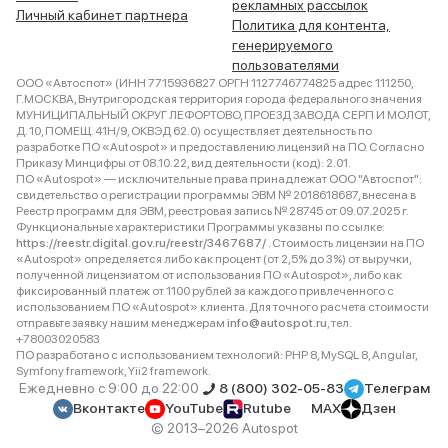
рекламных рассылок
Личный кабинет партнера
Политика для контента,
генерируемого
пользователями
ООО «Автоспот» (ИНН 7715936827 ОРГН 1127746774825 адрес 111250,
Г.МОСКВА, Внутригородская территория города федерального значения
МУНИЦИПАЛЬНЫЙ ОКРУГ ЛЕФОРТОВО, ПРОЕЗД ЗАВОДА СЕРП И МОЛОТ,
Д. 10, ПОМЕЩ. 41Н/9, ОКВЭД 62.0) осуществляет деятельность по
разработке ПО «Autospot» и предоставлению лицензий на ПО. Согласно
Приказу Минцифры от 08.10.22, вид деятельности (код): 2.01.
ПО «Autospot» — исключительные права принадлежат ООО "Автоспот":
свидетельство о регистрации программы ЭВМ № 2018618687, внесена в
Реестр программ для ЭВМ, реестровая запись № 28745 от 09.07.2025 г.
Функциональные характеристики Программы указаны по ссылке:
https://reestr.digital.gov.ru/reestr/3467687/
. Стоимость лицензии на ПО
«Autospot» определяется либо как процент (от 2,5% до 3%) от выручки,
полученной лицензиатом от использования ПО «Autospot», либо как
фиксированный платеж от 1100 рублей за каждого привлеченного с
использованием ПО «Autospot» клиента. Для точного расчета стоимости
отправьте заявку нашим менеджерам
info@autospot.ru
, тел.
+78003020583
ПО разработано с использованием технологий: PHP 8, MySQL 8, Angular,
Symfony framework, Yii2 framework.
Ежедневно с 9:00 до 22:00
8 (800) 302-05-83
Телеграм
Вконтакте
YouTube
Rutube
MAX
Дзен
© 2013–2026 Autospot