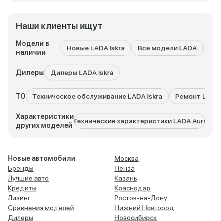
Наши клиенты ищут
Модели в
Новые LADA Iskra
Все модели LADA
LA
наличии
Дилеры
Дилеры LADA Iskra
ТО
Техническое обслуживание LADA Iskra
Ремонт LADA 
Характеристики
Технические характеристики LADA Aura
Техни
других моделей
Новые автомобили
Москва
Бренды
Пенза
Лучшие авто
Казань
Кредиты
Краснодар
Лизинг
Ростов-на-Дону
Сравнения моделей
Нижний Новгород
Дилеры
Новосибирск