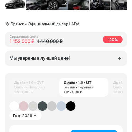
Брянск • Официальный дилер LADA
Сниженная цена
-20%
1 152 000 ₽
1 440 000 ₽
Мы уверены в лучшей цене!
Драйв • 1.6 • CVT
Драйв • 1.6 • MT
Драйв • 1.
Бензин • Передний
Бензин • Передний
Бензин • П
1 288 000 ₽
1 152 000 ₽
1 216 000 ₽
Год: 2026