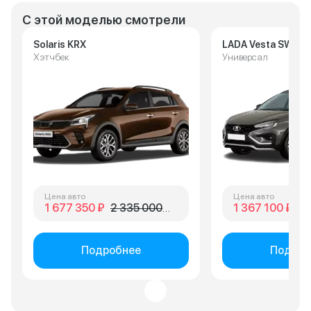
С этой моделью смотрели
Solaris KRX
LADA Vesta SW Cr
Хэтчбек
Универсал
Цена авто
Цена авто
1 677 350 ₽
2 335 000 ₽
1 367 100 ₽
1 
Подробнее
Подроб