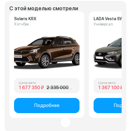
С этой моделью смотрели
Solaris KRX
LADA Vesta SW Cr
Хэтчбек
Универсал
Цена авто
Цена авто
1 677 350 ₽
2 335 000 ₽
1 367 100 ₽
1 
Подробнее
Подроб