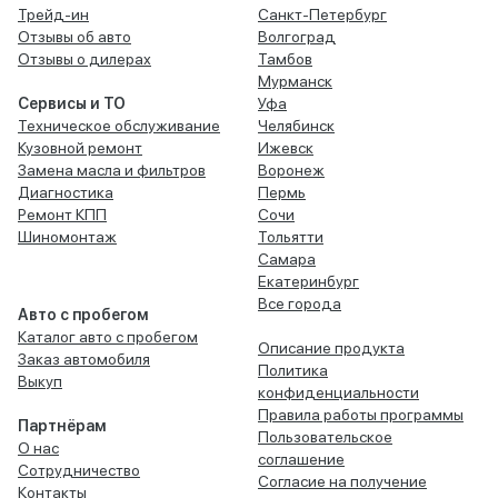
Трейд-ин
Санкт-Петербург
Отзывы об авто
Волгоград
Отзывы о дилерах
Тамбов
Мурманск
Сервисы и ТО
Уфа
Техническое обслуживание
Челябинск
Кузовной ремонт
Ижевск
Замена масла и фильтров
Воронеж
Диагностика
Пермь
Ремонт КПП
Сочи
Шиномонтаж
Тольятти
Самара
Екатеринбург
Все города
Авто с пробегом
Каталог авто с пробегом
Описание продукта
Заказ автомобиля
Политика
Выкуп
конфиденциальности
Правила работы программы
Партнёрам
Пользовательское
О нас
соглашение
Сотрудничество
Согласие на получение
Контакты