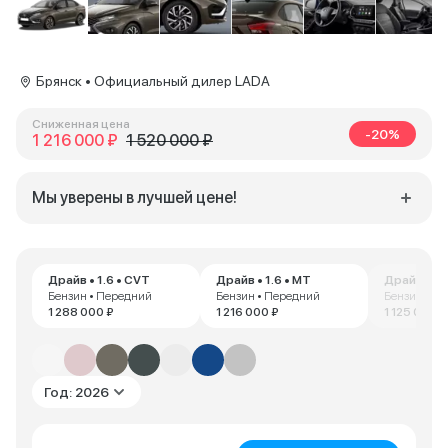
Брянск • Официальный дилер LADA
Сниженная цена
-20%
1 216 000 ₽
1 520 000 ₽
Мы уверены в лучшей цене!
Драйв • 1.6 • CVT
Драйв • 1.6 • MT
Драйв • 1.
Бензин • Передний
Бензин • Передний
Бензин • П
1 288 000 ₽
1 216 000 ₽
1 125 000 ₽
Год: 2026