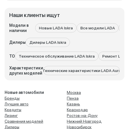
Наши клиенты ищут
Модели в
Новые LADA Iskra
Все модели LADA
LA
наличии
Дилеры
Дилеры LADA Iskra
ТО
Техническое обслуживание LADA Iskra
Ремонт LADA 
Характеристики
Технические характеристики LADA Aura
Техни
других моделей
Новые автомобили
Москва
Бренды
Пенза
Лучшие авто
Казань
Кредиты
Краснодар
Лизинг
Ростов-на-Дону
Сравнения моделей
Нижний Новгород
Дилеры
Новосибирск