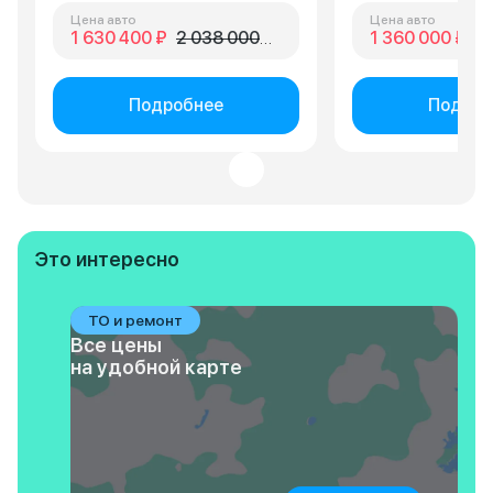
Цена авто
Цена авто
1 630 400 ₽
2 038 000 ₽
1 360 000 ₽
1 
Подробнее
Подроб
Это интересно
ТО и ремонт
Все цены
на удобной карте