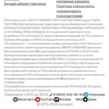
рекламных рассылок
Личный кабинет партнера
Политика для контента,
генерируемого
пользователями
ООО «Автоспот» (ИНН 7715936827 ОРГН 1127746774825 адрес 111250,
Г.МОСКВА, Внутригородская территория города федерального значения
МУНИЦИПАЛЬНЫЙ ОКРУГ ЛЕФОРТОВО, ПРОЕЗД ЗАВОДА СЕРП И МОЛОТ,
Д. 10, ПОМЕЩ. 41Н/9, ОКВЭД 62.0) осуществляет деятельность по
разработке ПО «Autospot» и предоставлению лицензий на ПО. Согласно
Приказу Минцифры от 08.10.22, вид деятельности (код): 2.01.
ПО «Autospot» — исключительные права принадлежат ООО "Автоспот":
свидетельство о регистрации программы ЭВМ № 2018618687, внесена в
Реестр программ для ЭВМ, реестровая запись № 28745 от 09.07.2025 г.
Функциональные характеристики Программы указаны по ссылке:
https://reestr.digital.gov.ru/reestr/3467687/
. Стоимость лицензии на ПО
«Autospot» определяется либо как процент (от 2,5% до 3%) от выручки,
полученной лицензиатом от использования ПО «Autospot», либо как
фиксированный платеж от 1100 рублей за каждого привлеченного с
использованием ПО «Autospot» клиента. Для точного расчета стоимости
отправьте заявку нашим менеджерам
info@autospot.ru
, тел.
+78003020583
ПО разработано с использованием технологий: PHP 8, MySQL 8, Angular,
Symfony framework, Yii2 framework.
Ежедневно с 9:00 до 22:00
8 (800) 302-05-83
Телеграм
Вконтакте
YouTube
Rutube
MAX
Дзен
© 2013–2026 Autospot